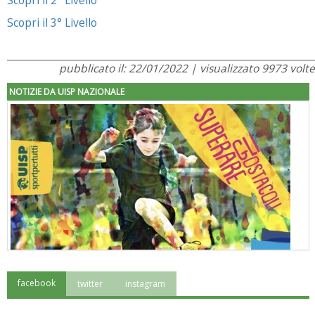
Scopri il 2° Livello
Scopri il 3° Livello
pubblicato il: 22/01/2022 | visualizzato 9973 volte
NOTIZIE DA UISP NAZIONALE
facebook
twitter
instagram
"Superare gli ostacoli": la relazione di Tiziano Pesce al CN Uisp