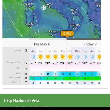
Tiziano Pesce a Radio InBlu2000 traccia il bilancio della stagione
Ddl Lobby, Uisp: “Il Parlamento valorizzi le nostre specificità"
Uisp Nazionale Vela
Largo Nino Franchellucci, 73