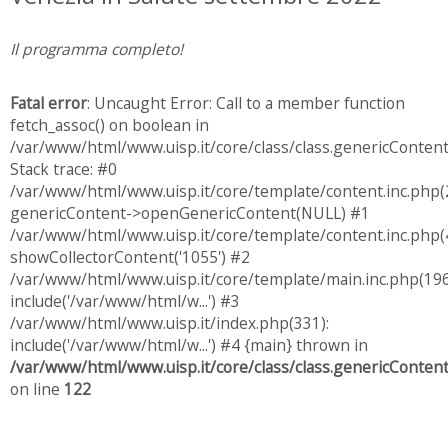
Il programma completo!
Fatal error
: Uncaught Error: Call to a member function
fetch_assoc() on boolean in
/var/www/html/www.uisp.it/core/class/class.genericConten
Stack trace: #0
/var/www/html/www.uisp.it/core/template/content.inc.php(
genericContent->openGenericContent(NULL) #1
/var/www/html/www.uisp.it/core/template/content.inc.php(4
showCollectorContent('1055') #2
/var/www/html/www.uisp.it/core/template/main.inc.php(196
include('/var/www/html/w...') #3
/var/www/html/www.uisp.it/index.php(331):
include('/var/www/html/w...') #4 {main} thrown in
/var/www/html/www.uisp.it/core/class/class.genericConten
on line
122