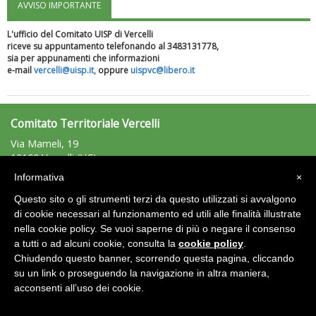
AVVISO IMPORTANTE
"Superare gli ostacoli": la relazione di Tiziano Pesce al CN Uisp
L'ufficio del Comitato UISP di Vercelli
riceve su appuntamento telefonando al 3483131778,
sia per appunamenti che informazioni
e-mail
vercelli@uisp.it,
oppure
uispvc@libero.it
Comitato Territoriale Vercelli
Via Mameli, 19
13100 Vercelli (VC)
Tel: 0161/600049 - Fax: 0161/600049
Informativa
×
vercelli@uisp.it
e-mail:
Questo sito o gli strumenti terzi da questo utilizzati si avvalgono
Luglio 2026: "Pensando con i piedi, si possono fare le
C.F.: 94020980028
rivoluzioni"
di cookie necessari al funzionamento ed utili alle finalità illustrate
nella cookie policy. Se vuoi saperne di più o negare il consenso
Area Riservata 2.0
a tutti o ad alcuni cookie, consulta la
cookie policy
.
Chiudendo questo banner, scorrendo questa pagina, cliccando
su un link o proseguendo la navigazione in altra maniera,
acconsenti all’uso dei cookie.