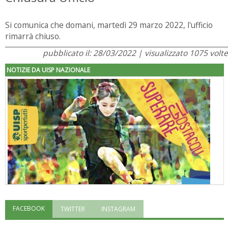
Si comunica che domani, martedì 29 marzo 2022, l'ufficio
rimarrà chiuso.
pubblicato il: 28/03/2022 | visualizzato 1075 volte
NOTIZIE DA UISP NAZIONALE
FACEBOOK
TWITTER
INSTAGRAM
"Superare gli ostacoli": la relazione di Tiziano Pesce al CN Uisp