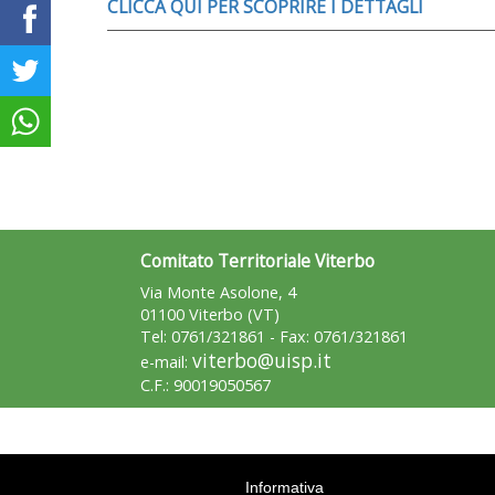
CLICCA QUI PER SCOPRIRE I DETTAGLI
Comitato Territoriale Viterbo
Via Monte Asolone, 4
01100 Viterbo (VT)
Tel: 0761/321861 - Fax: 0761/321861
viterbo@uisp.it
e-mail:
C.F.: 90019050567
Informativa