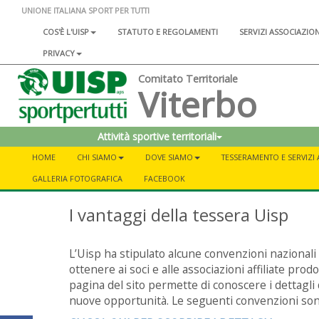
UNIONE ITALIANA SPORT PER TUTTI
COS'È L'UISP
STATUTO E REGOLAMENTI
SERVIZI ASSOCIAZIO
PRIVACY
Comitato Territoriale
Viterbo
Attività sportive territoriali
HOME
CHI SIAMO
DOVE SIAMO
TESSERAMENTO E SERVIZI 
GALLERIA FOTOGRAFICA
FACEBOOK
I vantaggi della tessera Uisp
L’Uisp ha stipulato alcune convenzioni nazionali c
ottenere ai soci e alle associazioni affiliate prod
pagina del sito permette di conoscere i dettagli d
nuove opportunità. Le seguenti convenzioni sono riv