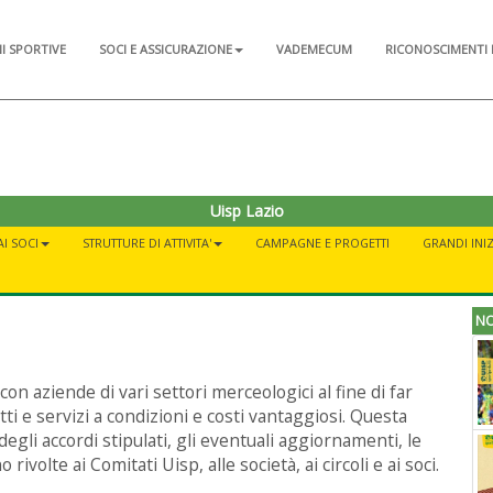
NI SPORTIVE
SOCI E ASSICURAZIONE
VADEMECUM
RICONOSCIMENTI 
Uisp Lazio
AI SOCI
STRUTTURE DI ATTIVITA'
CAMPAGNE E PROGETTI
GRANDI INIZ
NO
on aziende di vari settori merceologici al fine di far
otti e servizi a condizioni e costi vantaggiosi. Questa
egli accordi stipulati, gli eventuali aggiornamenti, le
olte ai Comitati Uisp, alle società, ai circoli e ai soci.