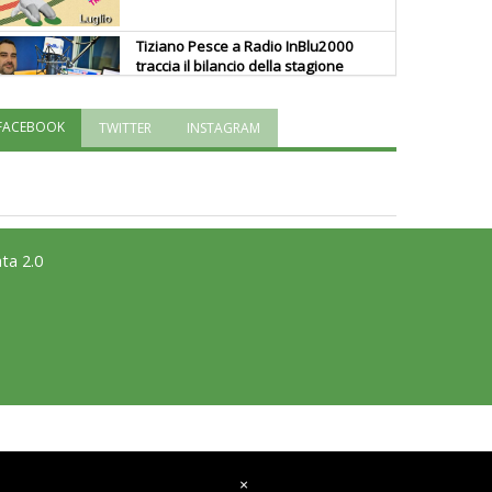
Tiziano Pesce a Radio InBlu2000
traccia il bilancio della stagione
FACEBOOK
TWITTER
INSTAGRAM
Ddl Lobby, Uisp: “Il Parlamento
valorizzi le nostre specificità"
La formazione Uisp rallenta ma
prosegue anche in estate
ta 2.0
Tiziano Pesce nel Cda di
Fondazione Terzjus: prima riunione
a Roma
×