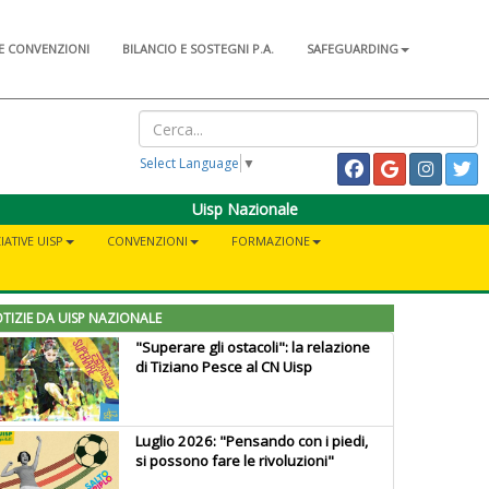
E CONVENZIONI
BILANCIO E SOSTEGNI P.A.
SAFEGUARDING
Select Language
▼
Uisp Nazionale
IATIVE UISP
CONVENZIONI
FORMAZIONE
TIZIE DA UISP NAZIONALE
"Superare gli ostacoli": la relazione
di Tiziano Pesce al CN Uisp
Luglio 2026: "Pensando con i piedi,
si possono fare le rivoluzioni"