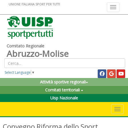
UNIONE ITALIANA SPORT PER TUTTI
Toggle na
Comitato Regionale
Abruzzo-Molise
Select Language
▼
Attività sportive regionali
Comitati territoriali
Uisp Nazionale
Toggle 
Convegno Riforma dello Sport