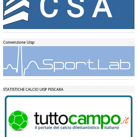
Ddl Lobby, Uisp: “Il Parlamento valorizzi le nostre specificità"
Convenzione Uisp
STATISTICHE CALCIO UISP PESCARA
La formazione Uisp rallenta ma prosegue anche in estate