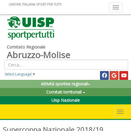
UNIONE ITALIANA SPORT PER TUTTI
Toggle na
Comitato Regionale
Abruzzo-Molise
Select Language
▼
Attività sportive regionali
Comitati territoriali
Uisp Nazionale
Toggle 
Supercoppa Nazionale 2018/19