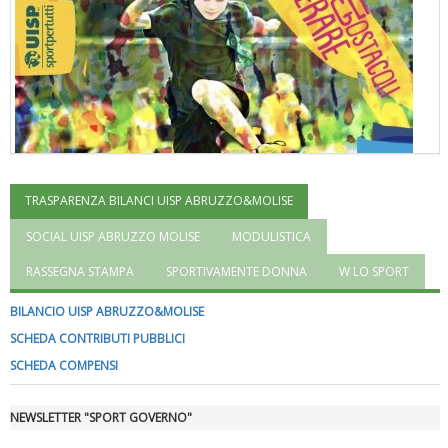
TRASPARENZA BILANCI UISP ABRUZZO&MOLISE
"Superare gli ostacoli": la relazione di Tiziano Pesce al CN Uisp
SOCIAL UISP ABRUZZO MOLISE
MODULISTICA
RASSEGNA STAMPA
SPORTIVAMENTE DONNA
W LO SPORT
BILANCIO UISP ABRUZZO&MOLISE
SCHEDA CONTRIBUTI PUBBLICI
SCHEDA COMPENSI
NEWSLETTER "SPORT GOVERNO"