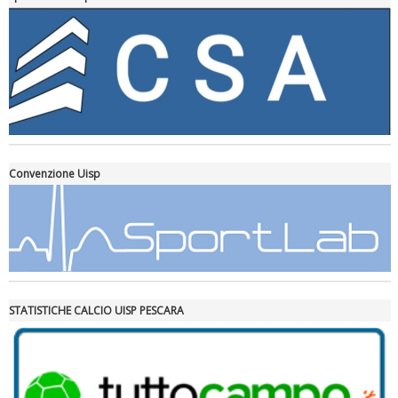
Ddl Lobby, Uisp: “Il Parlamento valorizzi le nostre specificità"
Convenzione Uisp
STATISTICHE CALCIO UISP PESCARA
La formazione Uisp rallenta ma prosegue anche in estate