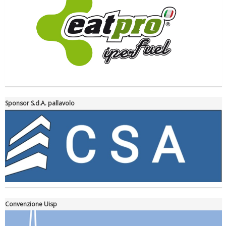
Tiziano Pesce a Radio InBlu2000 traccia il bilancio della stagione
Sponsor S.d.A. pallavolo
Ddl Lobby, Uisp: “Il Parlamento valorizzi le nostre specificità"
Convenzione Uisp