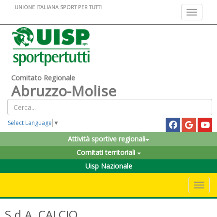
UNIONE ITALIANA SPORT PER TUTTI
Toggle na
Comitato Regionale
Abruzzo-Molise
Select Language
▼
Attività sportive regionali
Comitati territoriali
Uisp Nazionale
Toggle 
S.d.A. CALCIO