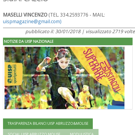
MASELLI VINCENZO
(TEL. 334.2593776 - MAIL:
uispmagazine@gmail.com)
pubblicato il: 30/01/2018 | visualizzato 2719 volte
NOTIZIE DA UISP NAZIONALE
TRASPARENZA BILANCI UISP ABRUZZO&MOLISE
"Superare gli ostacoli": la relazione di Tiziano Pesce al CN Uisp
SOCIAL UISP ABRUZZO MOLISE
MODULISTICA