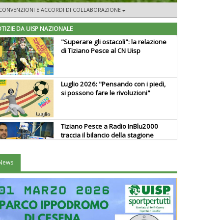
CONVENZIONI E ACCORDI DI COLLABORAZIONE
TIZIE DA UISP NAZIONALE
"Superare gli ostacoli": la relazione
di Tiziano Pesce al CN Uisp
Luglio 2026: "Pensando con i piedi,
si possono fare le rivoluzioni"
Tiziano Pesce a Radio InBlu2000
traccia il bilancio della stagione
News
Ddl Lobby, Uisp: “Il Parlamento
valorizzi le nostre specificità"
La formazione Uisp rallenta ma
prosegue anche in estate