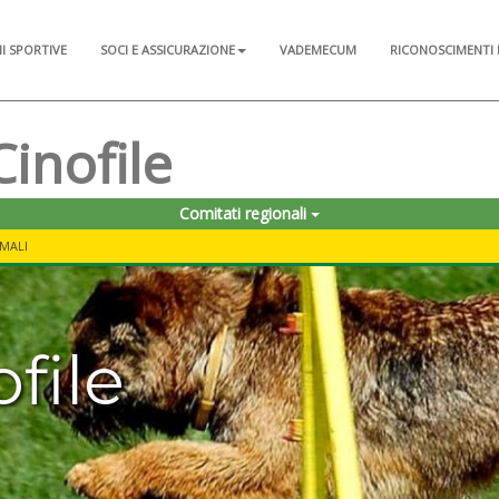
NI SPORTIVE
SOCI E ASSICURAZIONE
VADEMECUM
RICONOSCIMENTI 
Cinofile
Comitati regionali
IMALI
ofile