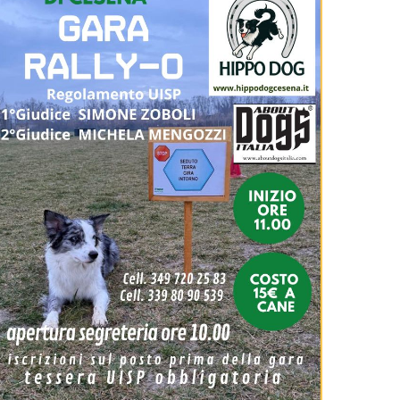
Tiziano Pesce nel Cda di
Fondazione Terzjus: prima riunione
a Roma