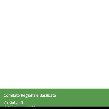
Luglio 2026: "Pensando con i piedi, si possono fare le
rivoluzioni"
Tiziano Pesce a Radio InBlu2000 traccia il bilancio della stagione
Comitato Regionale Basilicata
Via Gattini 8
75100 Matera (MT)