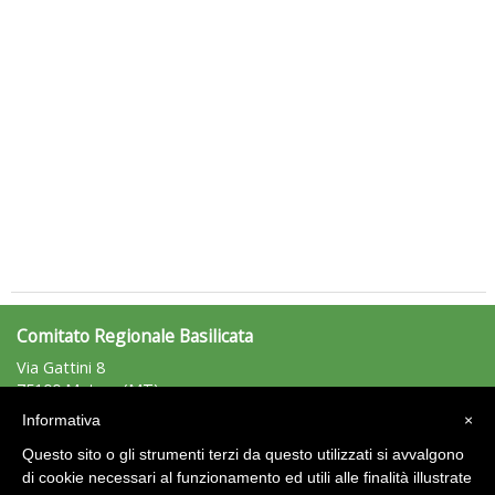
rivoluzioni"
Tiziano Pesce a Radio InBlu2000 traccia il bilancio della stagione
Comitato Regionale Basilicata
Via Gattini 8
75100 Matera (MT)
Tel: 0835/334076 - Fax: 0835/334076
Informativa
×
basilicata@uisp.it
e-mail:
Questo sito o gli strumenti terzi da questo utilizzati si avvalgono
C.F.: 93002980766
di cookie necessari al funzionamento ed utili alle finalità illustrate