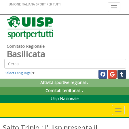
UNIONE ITALIANA SPORT PER TUTTI
Toggle na
Comitato Regionale
Basilicata
Select Language
▼
Attività sportive regionali
Comitati territoriali
Uisp Nazionale
Toggle 
Salto Triplo : l'Uisp presenta il