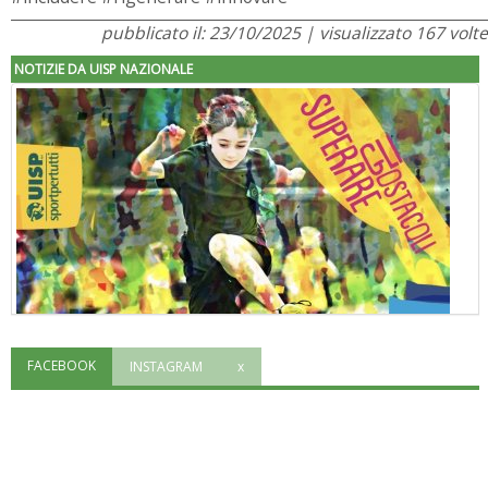
pubblicato il: 23/10/2025 | visualizzato 167 volte
NOTIZIE DA UISP NAZIONALE
FACEBOOK
INSTAGRAM
x
"Superare gli ostacoli": la relazione di Tiziano Pesce al CN Uisp