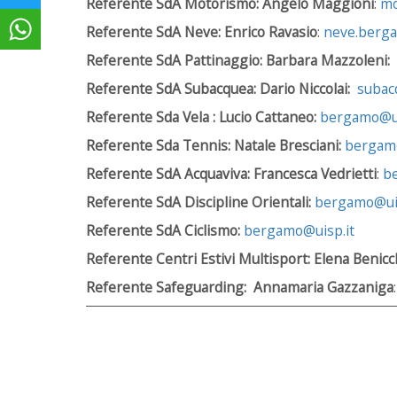
Referente SdA Motorismo: Angelo Maggioni
:
mo
Referente SdA Neve: Enrico Ravasio
:
neve.berga
Referente SdA Pattinaggio: Barbara Mazzoleni:
Referente SdA Subacquea: Dario Niccolai:
subac
Referente Sda Vela : Lucio Cattaneo:
bergamo@ui
Referente Sda Tennis: Natale Bresciani:
bergamo
Referente SdA Acquaviva: Francesca Vedrietti
:
b
Referente SdA Discipline Orientali:
bergamo@uis
Referente SdA Ciclismo:
bergamo@uisp.it
Referente Centri Estivi Multisport: Elena Benicc
Referente Safeguarding: Annamaria Gazzaniga