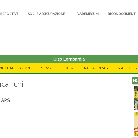
NI SPORTIVE
SOCI E ASSICURAZIONE
VADEMECUM
RICONOSCIMENTI 
Uisp Lombardia
TO E AFFILIAZIONE
SERVIZI PER I SOCI
TRASPARENZA
STATUTO E 
NO
carichi
o APS