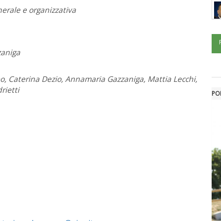
erale e organizzativa
zaniga
eo, Caterina Dezio, Annamaria Gazzaniga, Mattia Lecchi,
rietti
POL