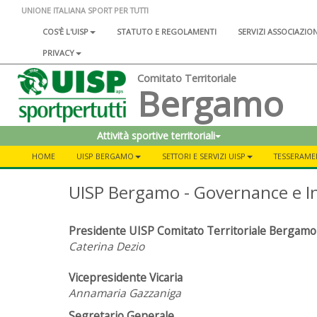
UNIONE ITALIANA SPORT PER TUTTI
COS'È L'UISP
STATUTO E REGOLAMENTI
SERVIZI ASSOCIAZIO
PRIVACY
Comitato Territoriale
Bergamo
Attività sportive territoriali
HOME
UISP BERGAMO
SETTORI E SERVIZI UISP
TESSERAMEN
UISP Bergamo - Governance e In
Presidente UISP Comitato Territoriale Bergam
Caterina Dezio
Vicepresidente Vicaria
Annamaria Gazzaniga
Segretario Generale