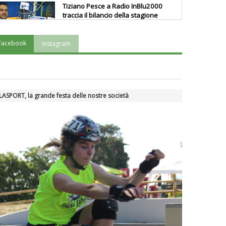
Tiziano Pesce a Radio InBlu2000
traccia il bilancio della stagione
Facebook
Instagram
Ddl Lobby, Uisp: “Il Parlamento
valorizzi le nostre specificità"
La formazione Uisp rallenta ma
ASPORT, la grande festa delle nostre società
prosegue anche in estate
Tiziano Pesce nel Cda di
Fondazione Terzjus: prima riunione
a Roma