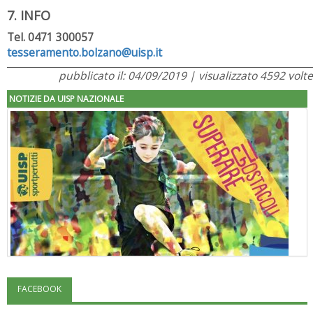
7. INFO
Tel. 0471 300057
tesseramento.bolzano@uisp.it
pubblicato il: 04/09/2019 | visualizzato 4592 volte
NOTIZIE DA UISP NAZIONALE
FACEBOOK
"Superare gli ostacoli": la relazione di Tiziano Pesce al CN Uisp