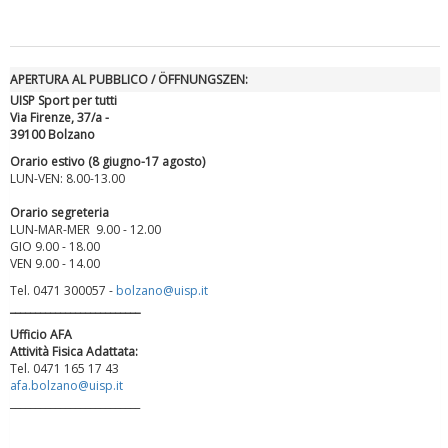
APERTURA AL PUBBLICO / ÖFFNUNGSZEN:
UISP Sport per tutti
Via Firenze, 37/a -
39100 Bolzano
Orario estivo (8 giugno-17 agosto)
LUN-VEN: 8.00-13.00
Orario segreteria
LUN-MAR-MER 9.00 - 12.00
Luglio 2026: "Pensando con i piedi, si possono fare le
GIO 9.00 - 18.00
rivoluzioni"
VEN 9.00 - 14.00
Tel. 0471 300057 -
bolzano@uisp.it
__________________________
Ufficio AFA
Attività Fisica Adattata:
Tel. 0471 165 17 43
afa.bolzano@uisp.it
__________________________