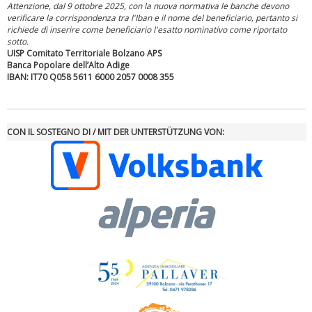
Attenzione, dal 9 ottobre 2025, con la nuova normativa le banche devono
verificare la corrispondenza tra l'Iban e il nome del beneficiario, pertanto si
richiede di inserire come beneficiario l'esatto nominativo come riportato
sotto.
UISP Comitato Territoriale Bolzano APS
Tiziano Pesce a Radio InBlu2000 traccia il bilancio della stagione
Banca Popolare dell’Alto Adige
IBAN: IT70 Q058 5611 6000 2057 0008 355
CON IL SOSTEGNO DI / MIT DER UNTERSTÜTZUNG VON:
Ddl Lobby, Uisp: “Il Parlamento valorizzi le nostre specificità"