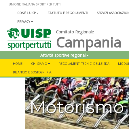
UNIONE ITALIANA SPORT PER TUTTI
COS'È L'UISP
STATUTO E REGOLAMENTI
SERVIZI ASSOCIAZIO
PRIVACY
Comitato Regionale
Campania
Attività sportive regionali
HOME
CHI SIAMO
REGOLAMENTI TECNICI DELLE SDA
MODULI
BILANCIO E SOSTEGNI P.A.
Motorismo