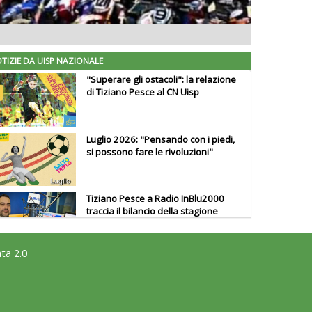
TIZIE DA UISP NAZIONALE
"Superare gli ostacoli": la relazione
di Tiziano Pesce al CN Uisp
Luglio 2026: "Pensando con i piedi,
si possono fare le rivoluzioni"
Tiziano Pesce a Radio InBlu2000
traccia il bilancio della stagione
ta 2.0
Ddl Lobby, Uisp: “Il Parlamento
valorizzi le nostre specificità"