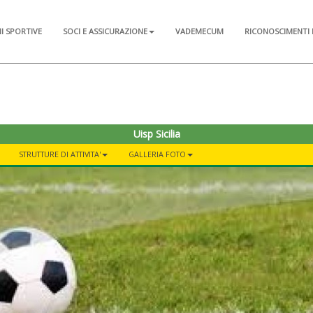
NI SPORTIVE
SOCI E ASSICURAZIONE
VADEMECUM
RICONOSCIMENTI 
Uisp Sicilia
STRUTTURE DI ATTIVITA'
GALLERIA FOTO