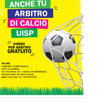
Tiziano Pesce nel Cda di
Fondazione Terzjus: prima riunione
a Roma