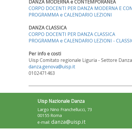
DANZA MODERNA e CONTEMPORANEA
CORPO DOCENTI PER DANZA MODERNA E C
PROGRAMMA e CALENDARIO LEZIONI
DANZA CLASSICA
CORPO DOCENTI PER DANZA CLASSICA
PROGRAMMA e CALENDARIO LEZIONI - CLASSI
Per info e costi
Uisp Comitato regionale Liguria - Settore Danza
danza.genova@uisp.it
0102471463
Uisp Nazionale Danza
Largo Nino Franchellucci, 73
00155 Roma
danza@uisp.it
e-mail: