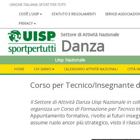
UNIONE ITALIANA SPORT PER TUTTI
COS'È L'UISP
STATUTO E REGOLAMENTI
SERVIZI ASSOCIAZIO
PRIVACY
Settore di Attività Nazionale
Danza
Uisp Nazionale
HOME
CHI SIAMO
CALENDARIO ATTIVITÀ NAZIONALI
CITTÀ I
Corso per Tecnico/Insegnante 
Il Settore di Attività Danza Uisp Nazionale in co
organizza un Corso di Formazione per Tecnico In
Appuntamento formativo, rivolto ai futuri inseg
assume ruolo ancor più strategico, visto il rilasci