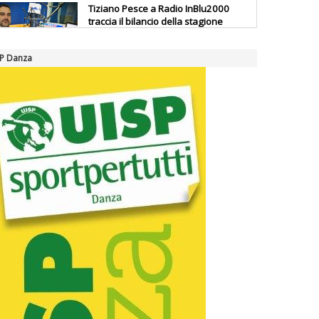
Tiziano Pesce a Radio InBlu2000
traccia il bilancio della stagione
SP Danza
Ddl Lobby, Uisp: “Il Parlamento
valorizzi le nostre specificità"
La formazione Uisp rallenta ma
prosegue anche in estate
Tiziano Pesce nel Cda di
Fondazione Terzjus: prima riunione
a Roma