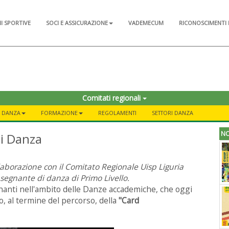
NI SPORTIVE
SOCI E ASSICURAZIONE
VADEMECUM
RICONOSCIMENTI 
Comitati regionali
N DANZA
FORMAZIONE
REGOLAMENTI
SETTORI DANZA
NO
di Danza
llaborazione con il Comitato Regionale Uisp Liguria
segnante di danza di Primo Livello.
nanti nell'ambito delle Danze accademiche, che oggi
o,
al termine del percorso, della
"Card