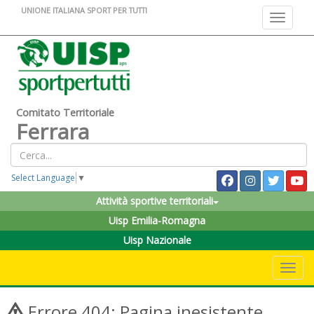
UNIONE ITALIANA SPORT PER TUTTI
Toggle na
Comitato Territoriale
Ferrara
Select Language
▼
Attività sportive territoriali
Uisp Emilia-Romagna
Uisp Nazionale
Toggle 
Errore 404: Pagina inesistente