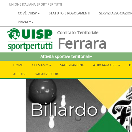
UNIONE ITALIANA SPORT PER TUTTI
COS'È L'UISP
STATUTO E REGOLAMENTI
SERVIZI ASSOCIAZIO
PRIVACY
Comitato Territoriale
Ferrara
Attività sportive territoriali
HOME
CHI SIAMO
SAFEGUARDING
ATTIVITÀ&CORSI
D
APPUISP
VACANZESPORT
Biliardo