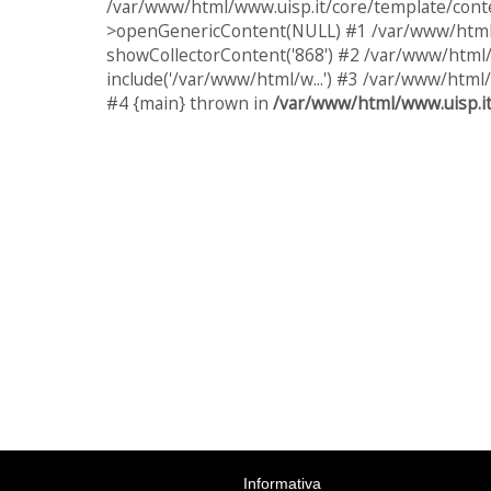
/var/www/html/www.uisp.it/core/template/conte
>openGenericContent(NULL) #1 /var/www/html/w
showCollectorContent('868') #2 /var/www/html/
include('/var/www/html/w...') #3 /var/www/html/
#4 {main} thrown in
/var/www/html/www.uisp.it
Informativa