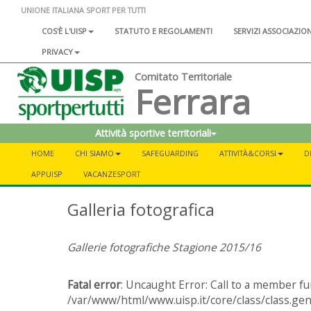
UNIONE ITALIANA SPORT PER TUTTI
COS'È L'UISP
STATUTO E REGOLAMENTI
SERVIZI ASSOCIAZIO
PRIVACY
Comitato Territoriale
Ferrara
Attività sportive territoriali
HOME
CHI SIAMO
SAFEGUARDING
ATTIVITÀ&CORSI
D
APPUISP
VACANZESPORT
Galleria fotografica
Gallerie fotografiche Stagione 2015/16
Fatal error
: Uncaught Error: Call to a member fu
/var/www/html/www.uisp.it/core/class/class.gen