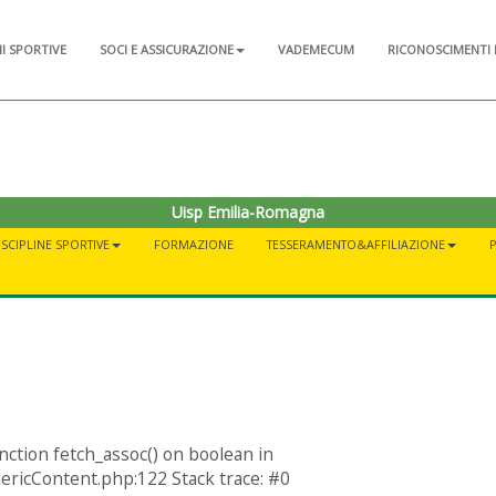
NI SPORTIVE
SOCI E ASSICURAZIONE
VADEMECUM
RICONOSCIMENTI 
Uisp Emilia-Romagna
ISCIPLINE SPORTIVE
FORMAZIONE
TESSERAMENTO&AFFILIAZIONE
nction fetch_assoc() on boolean in
ericContent.php:122 Stack trace: #0