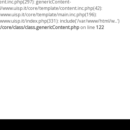
nt.inc.php(297): genericContent-
ww.uisp.it/core/template/content.inc.php(42):
www.uisp.it/core/template/main.inc.php(196):
www.uisp.it/index.php(331): include('/var/www/html/w...')
/core/class/class.genericContent.php
on line
122