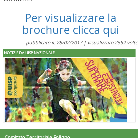
Per visualizzare la
brochure clicca qui
pubblicato il: 28/02/2017 | visualizzato 2552 volte
NOTIZIE DA UISP NAZIONALE
Comitato Territoriale Foligno
"Superare gli ostacoli": la relazione di Tiziano Pesce al CN Uisp