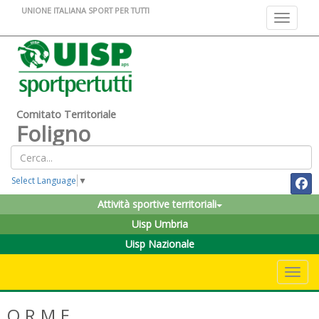
UNIONE ITALIANA SPORT PER TUTTI
Toggle na
Comitato Territoriale
Foligno
Select Language
▼
Attività sportive territoriali
Uisp Umbria
Uisp Nazionale
Toggle 
O.R.M.E.