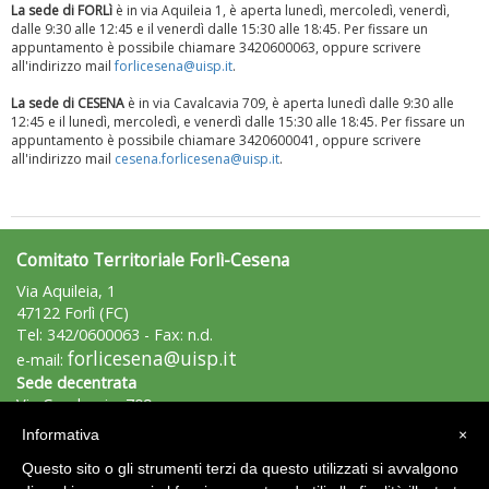
La sede di FORLì
è in via Aquileia 1, è aperta lunedì, mercoledì, venerdì,
dalle 9:30 alle 12:45 e il venerdì dalle 15:30 alle 18:45. Per fissare un
appuntamento è possibile chiamare 3420600063, oppure scrivere
all'indirizzo mail
forlicesena@uisp.it
.
La sede di CESENA
è in via Cavalcavia 709, è aperta lunedì dalle 9:30 alle
12:45 e il lunedì, mercoledì, e venerdì dalle 15:30 alle 18:45. Per fissare un
appuntamento è possibile chiamare 3420600041, oppure scrivere
all'indirizzo mail
cesena.forlicesena@uisp.it
.
Comitato Territoriale Forlì-Cesena
Tiziano Pesce a Radio InBlu2000 traccia il bilancio della stagione
Via Aquileia, 1
47122 Forlì (FC)
Tel: 342/0600063 - Fax: n.d.
forlicesena@uisp.it
e-mail:
Sede decentrata
Via Cavalcavia, 709
47521 - Cesena (FC)
Informativa
×
Tel.: 342/0600041
cesena.forlicesena@uisp.it
Questo sito o gli strumenti terzi da questo utilizzati si avvalgono
e-mail: