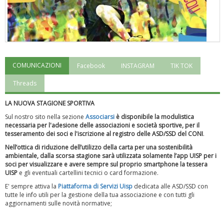
COMUNICAZIONI
Facebook
INSTAGRAM
TIK TOK
"Superare gli ostacoli": la relazione di Tiziano Pesce al CN Uisp
Threads
LA NUOVA STAGIONE SPORTIVA
Sul nostro sito nella sezione
Associarsi
è disponibile la modulistica
necessaria per l'adesione delle associazioni e società sportive, per il
tesseramento dei soci e l'iscrizione al registro delle ASD/SSD del CONI
.
Nell’ottica di riduzione dell’utilizzo della carta per una sostenibilità
ambientale, dalla scorsa stagione sarà utilizzata solamente l’app UISP per i
soci per visualizzare e avere sempre sul proprio smartphone la tessera
UISP
e gli eventuali cartellini tecnici o card formazione.
E' sempre attiva la
Piattaforma
di Servizi Uisp
dedicata alle ASD/SSD
con
tutte le info utili per la gestione della tua associazione e con tutti gli
aggiornamenti sulle novità normative;
Luglio 2026: "Pensando con i piedi, si possono fare le
rivoluzioni"