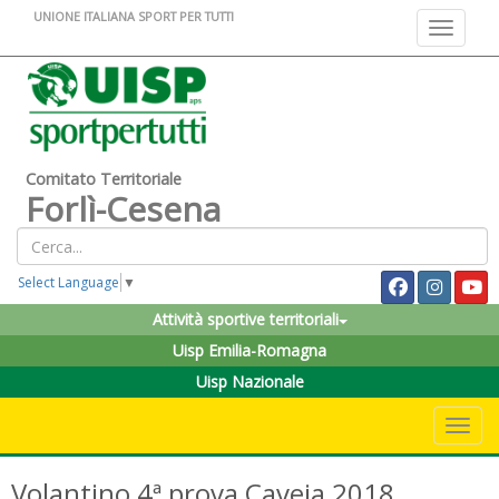
UNIONE ITALIANA SPORT PER TUTTI
Toggle na
Comitato Territoriale
Forlì-Cesena
Select Language
▼
Attività sportive territoriali
Uisp Emilia-Romagna
Uisp Nazionale
Toggle 
Volantino 4ª prova Caveja 2018