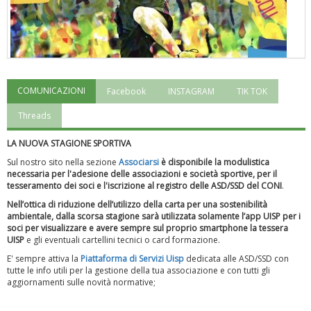
COMUNICAZIONI
Facebook
INSTAGRAM
TIK TOK
"Superare gli ostacoli": la relazione di Tiziano Pesce al CN Uisp
Threads
LA NUOVA STAGIONE SPORTIVA
Sul nostro sito nella sezione
Associarsi
è disponibile la modulistica
necessaria per l'adesione delle associazioni e società sportive, per il
tesseramento dei soci e l'iscrizione al registro delle ASD/SSD del CONI
.
Nell’ottica di riduzione dell’utilizzo della carta per una sostenibilità
ambientale, dalla scorsa stagione sarà utilizzata solamente l’app UISP per i
soci per visualizzare e avere sempre sul proprio smartphone la tessera
UISP
e gli eventuali cartellini tecnici o card formazione.
E' sempre attiva la
Piattaforma
di Servizi Uisp
dedicata alle ASD/SSD
con
tutte le info utili per la gestione della tua associazione e con tutti gli
aggiornamenti sulle novità normative;
Luglio 2026: "Pensando con i piedi, si possono fare le
rivoluzioni"