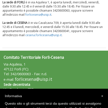
La sede di FORLì
è in via Aquileia 1, è aperta lunedì, mercoledì, venerdì,
dalle 9:30 alle 12:45 e il venerdì dalle 15:30 alle 18:45. Per fissare un
appuntamento è possibile chiamare 3420600063, oppure scrivere
all'indirizzo mail
forlicesena@uisp.it
.
La sede di CESENA
è in via Cavalcavia 709, è aperta lunedì dalle 9:30 alle
12:45 e il lunedì, mercoledì, e venerdì dalle 15:30 alle 18:45. Per fissare un
appuntamento è possibile chiamare 3420600041, oppure scrivere
all'indirizzo mail
cesena.forlicesena@uisp.it
.
Comitato Territoriale Forlì-Cesena
Tiziano Pesce a Radio InBlu2000 traccia il bilancio della stagione
Via Aquileia, 1
47122 Forlì (FC)
Tel: 342/0600063 - Fax: n.d.
forlicesena@uisp.it
e-mail:
Sede decentrata
Via Cavalcavia, 709
47521 - Cesena (FC)
Informativa
×
Tel.: 342/0600041
cesena.forlicesena@uisp.it
Questo sito o gli strumenti terzi da questo utilizzati si avvalgono
e-mail: