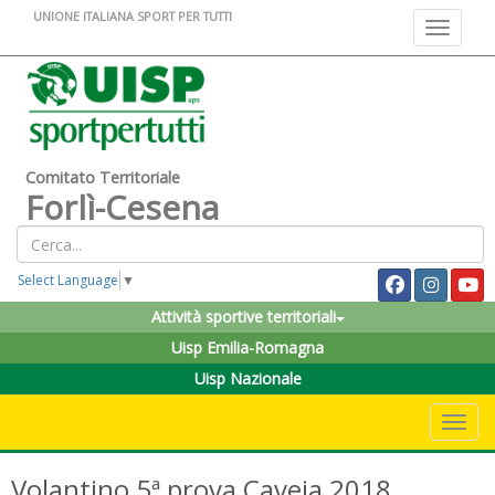
UNIONE ITALIANA SPORT PER TUTTI
Toggle na
Comitato Territoriale
Forlì-Cesena
Select Language
▼
Attività sportive territoriali
Uisp Emilia-Romagna
Uisp Nazionale
Toggle 
Volantino 5ª prova Caveja 2018