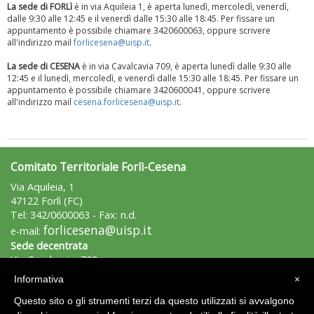
La sede di FORLì
è in via Aquileia 1, è aperta lunedì, mercoledì, venerdì,
dalle 9:30 alle 12:45 e il venerdì dalle 15:30 alle 18:45. Per fissare un
appuntamento è possibile chiamare 3420600063, oppure scrivere
all'indirizzo mail
forlicesena@uisp.it
.
La sede di CESENA
è in via Cavalcavia 709, è aperta lunedì dalle 9:30 alle
12:45 e il lunedì, mercoledì, e venerdì dalle 15:30 alle 18:45. Per fissare un
appuntamento è possibile chiamare 3420600041, oppure scrivere
all'indirizzo mail
cesena.forlicesena@uisp.it
.
Comitato Territoriale Forlì-Cesena
Tiziano Pesce a Radio InBlu2000 traccia il bilancio della stagione
Via Aquileia, 1
47122 Forlì (FC)
Tel: 342/0600063 - Fax: n.d.
forlicesena@uisp.it
e-mail:
Sede decentrata
Via Cavalcavia, 709
47521 - Cesena (FC)
Informativa
×
Tel.: 342/0600041
cesena.forlicesena@uisp.it
Questo sito o gli strumenti terzi da questo utilizzati si avvalgono
e-mail: