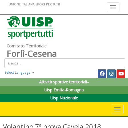
UNIONE ITALIANA SPORT PER TUTTI
Toggle na
Comitato Territoriale
Forlì-Cesena
Select Language
▼
Attività sportive territoriali
Uisp Emilia-Romagna
Uisp Nazionale
Toggle 
Volantino 7ª prova Caveja 2018