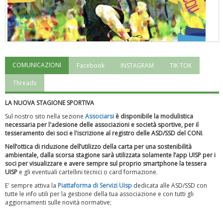
COMUNICAZIONI
Facebook
INSTAGRAM
TIK TOK
"Superare gli ostacoli": la relazione di Tiziano Pesce al CN Uisp
Threads
LA NUOVA STAGIONE SPORTIVA
Sul nostro sito nella sezione
Associarsi
è disponibile la modulistica
necessaria per l'adesione delle associazioni e società sportive, per il
tesseramento dei soci e l'iscrizione al registro delle ASD/SSD del CONI
.
Nell’ottica di riduzione dell’utilizzo della carta per una sostenibilità
ambientale, dalla scorsa stagione sarà utilizzata solamente l’app UISP per i
soci per visualizzare e avere sempre sul proprio smartphone la tessera
UISP
e gli eventuali cartellini tecnici o card formazione.
E' sempre attiva la
Piattaforma
di Servizi Uisp
dedicata alle ASD/SSD
con
tutte le info utili per la gestione della tua associazione e con tutti gli
aggiornamenti sulle novità normative;
Luglio 2026: "Pensando con i piedi, si possono fare le
rivoluzioni"