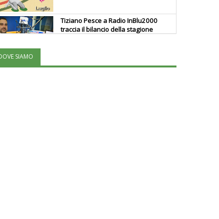
Tiziano Pesce a Radio InBlu2000
traccia il bilancio della stagione
DOVE SIAMO
Ddl Lobby, Uisp: “Il Parlamento
valorizzi le nostre specificità"
La formazione Uisp rallenta ma
prosegue anche in estate
Tiziano Pesce nel Cda di
Fondazione Terzjus: prima riunione
a Roma