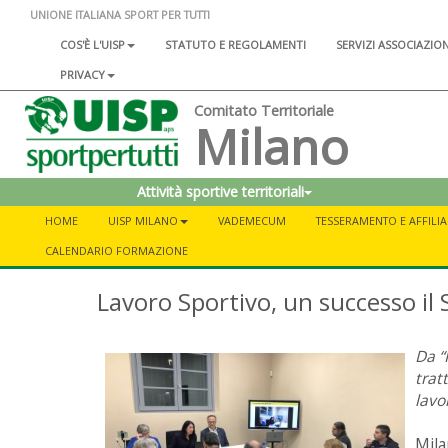
UNIONE ITALIANA SPORT PER TUTTI
COS'È L'UISP
STATUTO E REGOLAMENTI
SERVIZI ASSOCIAZIO
PRIVACY
Comitato Territoriale
Milano
Attività sportive territoriali
HOME
UISP MILANO
VADEMECUM
TESSERAMENTO E AFFILI
CALENDARIO FORMAZIONE
Lavoro Sportivo, un successo il
Da “
trat
lavo
Mila