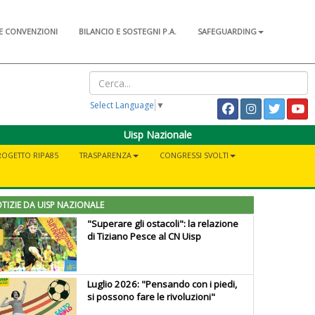
E CONVENZIONI
BILANCIO E SOSTEGNI P.A.
SAFEGUARDING
Select Language
▼
Uisp Nazionale
ROGETTO RIPA85
TRASPARENZA
CONGRESSI SVOLTI
TIZIE DA UISP NAZIONALE
"Superare gli ostacoli": la relazione
di Tiziano Pesce al CN Uisp
Luglio 2026: "Pensando con i piedi,
si possono fare le rivoluzioni"