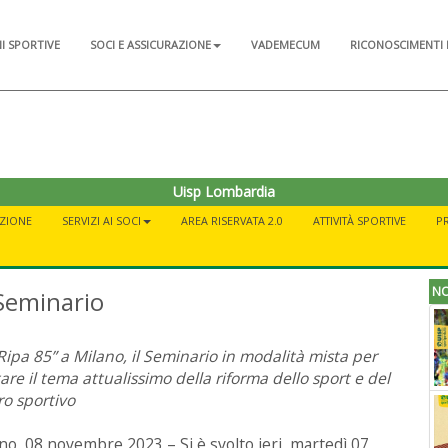
NI SPORTIVE
SOCI E ASSICURAZIONE
VADEMECUM
RICONOSCIMENTI 
Uisp Lombardia
AZIONE
SERVIZI AI SOCI
AREA RISERVATA 2.0
ATTIVITÀ SPORTIVE
P
NO
 Seminario
Ripa 85” a Milano, il Seminario in modalità mista per
tare il tema attualissimo della riforma dello sport e del
ro sportivo
no, 08 novembre 2023 – Si è svolto ieri, martedì 07