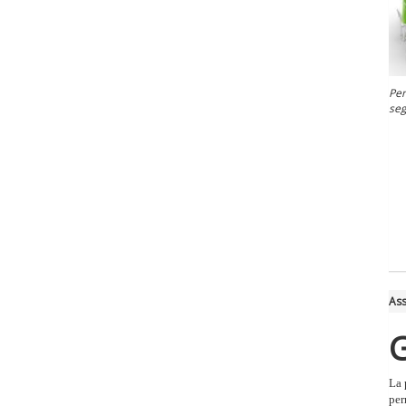
Per
seg
Ass
G
La 
per