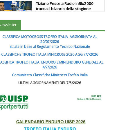
Tiziano Pesce a Radio InBlu2000
traccia il bilancio della stagione
Newsletter
Ddl Lobby, Uisp: “Il Parlamento
valorizzi le nostre specificità"
CLASSIFICA MOTOCROSS TROFEO ITALIA AGGIORNATA AL
20/07/2026
stilate in base al Regolamento Tecnico Nazionale
La formazione Uisp rallenta ma
CLASSIFICHE TROFEO ITALIA MINICROSS 2026 AGG 7/7/2026
prosegue anche in estate
ASSIFICA TROFEO ITALIA ENDURO E MINIENDURO GENERALE AL
4/7/2026
Comunicato Classifiche Minicross Trofeo Italia
Tiziano Pesce nel Cda di
ULTIMI AGGIORNAMENTI DEL 7/5/2026
Fondazione Terzjus: prima riunione
a Roma