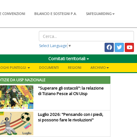
E CONVENZIONI
BILANCIO E SOSTEGNI P.A.
SAFEGUARDING
Select Language
▼
Comitati territoriali
ILOGHI PUNTEGGI
DOCUMENTI
REGIONI
ARCHIVIO
TIZIE DA UISP NAZIONALE
"Superare gli ostacoli": la relazione
di Tiziano Pesce al CN Uisp
Luglio 2026: "Pensando con i piedi,
si possono fare le rivoluzioni"