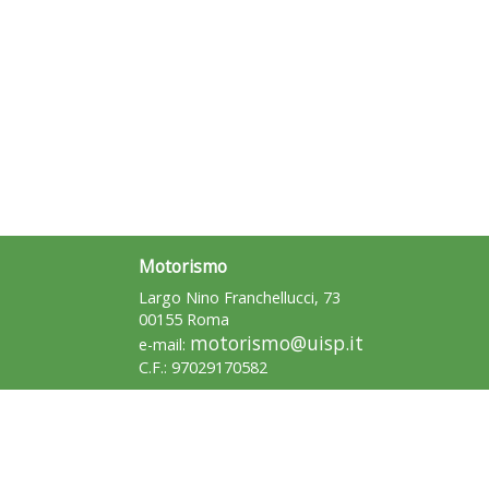
Motorismo
Largo Nino Franchellucci, 73
00155 Roma
motorismo@uisp.it
e-mail:
C.F.: 97029170582