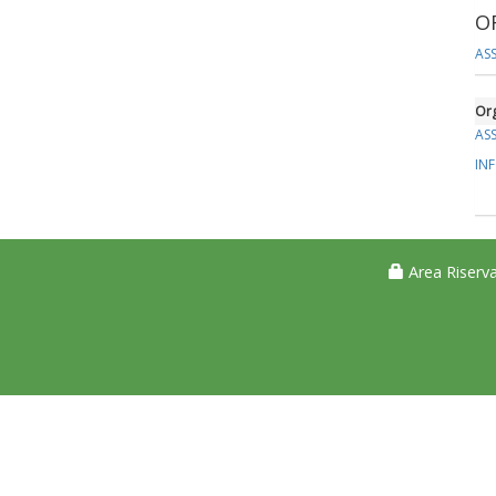
O
ASS
Org
ASS
IN
Area Riserva