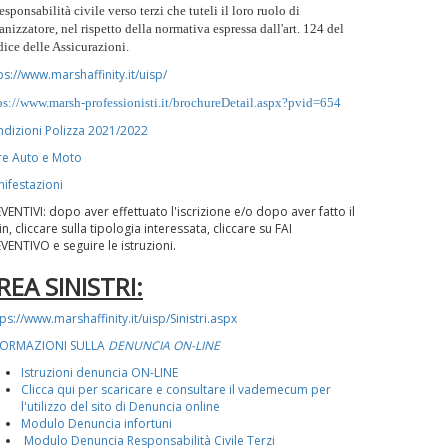
responsabilità civile verso terzi che tuteli il loro ruolo di
anizzatore, nel rispetto della normativa espressa dall'art. 124 del
ice delle Assicurazioni.
ps://www.marshaffinity.it/uisp/
ps://www.marsh-professionisti.it/brochureDetail.aspx?pvid=654
dizioni Polizza 2021/2022
e Auto e Moto
ifestazioni
VENTIVI: dopo aver effettuato l'iscrizione e/o dopo aver fatto il
in, cliccare sulla tipologia interessata, cliccare su FAI
VENTIVO e seguire le istruzioni.
REA SINISTRI:
tps://www.marshaffinity.it/uisp/Sinistri.aspx
FORMAZIONI SULLA
DENUNCIA ON-LINE
Istruzioni denuncia ON-LINE
Clicca qui per scaricare e consultare il vademecum per
l'utilizzo del sito di Denuncia online
Modulo Denuncia infortuni
Modulo Denuncia Responsabilità Civile Terzi