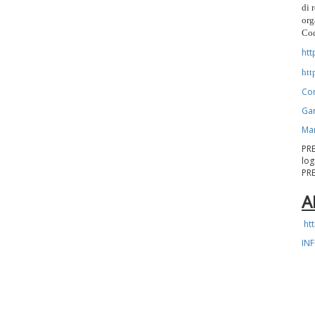
di 
org
Cod
htt
htt
Con
Gar
Man
PRE
log
PRE
A
ht
IN