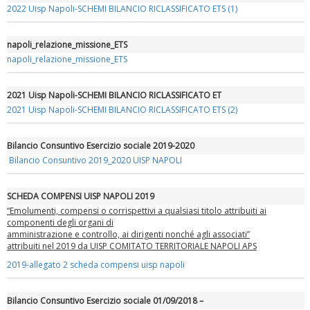
2022 Uisp Napoli-SCHEMI BILANCIO RICLASSIFICATO ETS (1)
napoli_relazione_missione_ETS
napoli_relazione_missione_ETS
Tiziano Pesce a Radio InBlu2000 traccia il bilancio della stagione
2021 Uisp Napoli-SCHEMI BILANCIO RICLASSIFICATO ET
2021 Uisp Napoli-SCHEMI BILANCIO RICLASSIFICATO ETS (2)
Bilancio Consuntivo Esercizio sociale 2019-2020
Bilancio Consuntivo 2019_2020 UISP NAPOLI
SCHEDA COMPENSI UISP NAPOLI 2019
“Emolumenti, compensi o corrispettivi a qualsiasi titolo attribuiti ai
componenti degli organi di
amministrazione e controllo, ai dirigenti nonché agli associati”
attribuiti nel 2019 da UISP COMITATO TERRITORIALE NAPOLI APS
Ddl Lobby, Uisp: “Il Parlamento valorizzi le nostre specificità"
2019-allegato 2 scheda compensi uisp napoli
Bilancio Consuntivo Esercizio sociale 01/09/2018 –