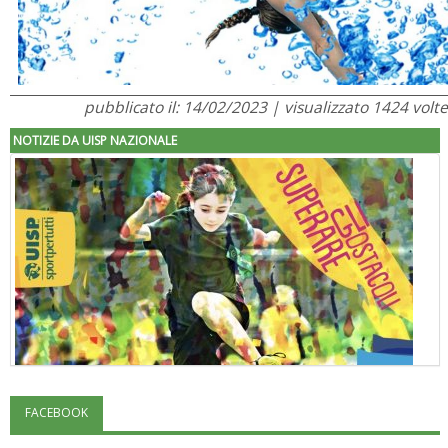
pubblicato il: 14/02/2023 | visualizzato 1424 volte
NOTIZIE DA UISP NAZIONALE
FACEBOOK
"Superare gli ostacoli": la relazione di Tiziano Pesce al CN Uisp