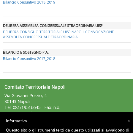
Bilancio Consuntivo 2018_2019
DELIBERA ASSEMBLEA CONGRESSUALE STRAORDINARIA UISP
DELIBERA CONSIGLIO TERRITORIALE UISP NAPOLI CONVOCAZIONE
ASSEMBLEA CONGRESSUALE STRAORDINARIA
BILANCIO E SOSTEGNO P.A.
La formazione Uisp rallenta ma prosegue anche in estate
Bilancio Consuntivo 2017_2018
Comitato Territoriale Napoli
Via Giovanni Porzio, 4
80143 Napoli
Tel: 081/19516645 - Fax: n.d.
napoli@uisp.it
e-mail:
Informativa
×
Area Riservata 2.0
Questo sito o gli strumenti terzi da questo utilizzati si avvalgono di