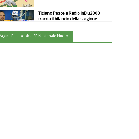
Tiziano Pesce a Radio InBlu2000
traccia il bilancio della stagione
Pagina Facebook UISP Nazionale Nuoto
Ddl Lobby, Uisp: “Il Parlamento
valorizzi le nostre specificità"
La formazione Uisp rallenta ma
prosegue anche in estate
Tiziano Pesce nel Cda di
Fondazione Terzjus: prima riunione
a Roma