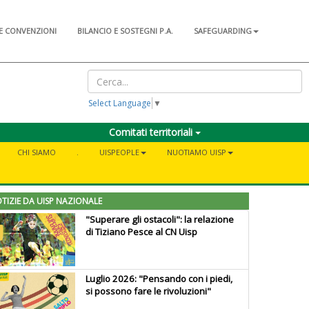
E CONVENZIONI
BILANCIO E SOSTEGNI P.A.
SAFEGUARDING
Select Language
▼
Comitati territoriali
CHI SIAMO
.
UISPEOPLE
NUOTIAMO UISP
TIZIE DA UISP NAZIONALE
"Superare gli ostacoli": la relazione
di Tiziano Pesce al CN Uisp
Luglio 2026: "Pensando con i piedi,
si possono fare le rivoluzioni"