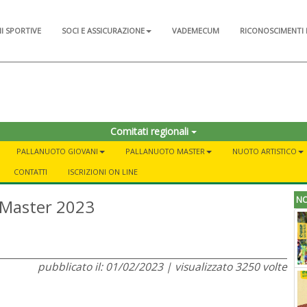
NI SPORTIVE
SOCI E ASSICURAZIONE
VADEMECUM
RICONOSCIMENTI 
Comitati regionali
PALLANUOTO GIOVANI
PALLANUOTO MASTER
NUOTO ARTISTICO
CONTATTI
ISCRIZIONI ON LINE
NO
a Master 2023
pubblicato il: 01/02/2023 | visualizzato 3250 volte