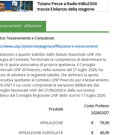
Tiziano Pesce a Radio InBlu2000
traccia il bilancio della stagione
tesseramenti - affiliazioni
Ddl Lobby, Uisp: “Il Parlamento
valorizzi le nostre specificità"
icio Tesseramento e Consulenze
p://www.uisp.it/pinerolo/pagina/affiliazione-e-tesseramenti
relazione a quanto stabilito dallo Statuto Nazionale UISP che
La formazione Uisp rallenta ma
egna al Comitato Territoriale la competenza di determinare la
prosegue anche in estate
te di quota associativa di propria spettanza, il Consiglio
ritoriale UISP di Pinerolo, nella riunione del 21 luglio 2026, ha
iso di adottare la seguente tabella, che definisce la quota
ociativa spettante al comitato UISP Pinerolo per il tesseramento
Tiziano Pesce nel Cda di
6-2027 il cui costo comprende le variazioni deliberate dal
Fondazione Terzjus: prima riunione
siglio Nazionale UISP del 27/06/2026 e dalla successiva
a Roma
ibera dal Consiglio Regionale UISP dello scorso 17 luglio 2026.
Costo Prelievo
Prodotti
2026/2027
AFFILIAZIONE
€ 76,00
AFFILIAZIONE AGEVOLATA
€ 40,00