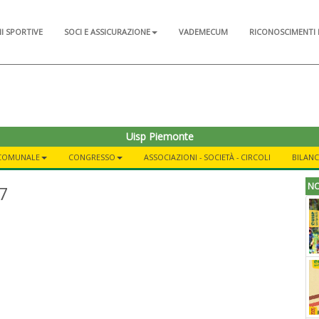
NI SPORTIVE
SOCI E ASSICURAZIONE
VADEMECUM
RICONOSCIMENTI 
Uisp Piemonte
 COMUNALE
CONGRESSO
ASSOCIAZIONI - SOCIETÀ - CIRCOLI
BILANC
NO
87