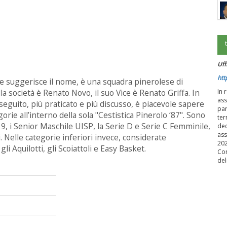
Uff
htt
ome suggerisce il nome, è una squadra pinerolese di
la società è Renato Novo, il suo Vice è Renato Griffa. In
In 
ass
ù seguito, più praticato e più discusso, è piacevole sapere
par
ie all’interno della sola "Cestistica Pinerolo ‘87". Sono
ter
 19, i Senior Maschile UISP, la Serie D e Serie C Femminile,
dec
ass
. Nelle categorie inferiori invece, considerate
202
i Aquilotti, gli Scoiattoli e Easy Basket.
Con
del