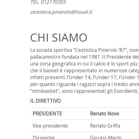
TEL. 012170355
cestistica.pinerolo@tiscali.it
CHI SIAMO
La società sportiva "Cestistica Pinerolo ‘87", c
pallacanestro fondata nel 1987. Il Presidente del
una zona geografica in cui il calcio è lo sport pi
che il basket è rappresentato in numerose categor
infatti presenti: l’Under 14, l’Under 17, l’Under
per quanto riguarda i ragazzi sopra i tredici anni
"minibasket", sono rappresentati gli Esordienti, gl
IL DIRETTIVO
PRESIDENTE
Renato Novo
Vice presidente
Renato Griffa
Dirigente
Giorgio Merlo