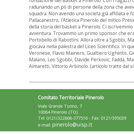
fondazione del Basket a Pinerolo. Con i ragazzi 
radunando un pò di persone della zona che avev
squadra. Non avendo una società già affiliata e 
Pallacanestro, l'Atletica Pinerolo del mitico Pre
della storia del basket a Pinerolo. Ci iscrivemm
avventura. Trovammo un primo sponsor che era u
Portobello di Rabottini. Allora oltre a Sgobbi, 
giocava nella palestra del Liceo Scientifico. In q
Veronese, Flavio Mainero, Gualtiero Ughetto, Gi
Malano, Leo Sgobbi, Davide Perkovic, Fadda, Mas
Aimaretti, Vittorio Arbinolo. (articolo tratto dal s
Comitato Territoriale Pinerolo
Viale Grande Torino, 7
10064 Pinerolo (TO)
Tel: 0121/322668-377516 - Fax: 0121/395039
pinerolo@uisp.it
e-mail: