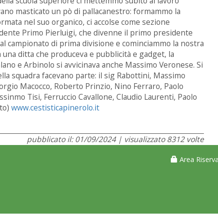
della scuola superiore ci mettemmo subito al lavoro
ano masticato un pò di pallacanestro: formammo la
formata nel suo organico, ci accolse come sezione
sidente Primo Pierluigi, che divenne il primo presidente
o al campionato di prima divisione e cominciammo la nostra
na ditta che produceva e pubblicità e gadget, la
Malano e Arbinolo si avvicinava anche Massimo Veronese. Si
uella squadra facevano parte: il sig Rabottini, Massimo
orgio Macocco, Roberto Prinzio, Nino Ferraro, Paolo
sinmo Tisi, Ferruccio Cavallone, Claudio Laurenti, Paolo
ito)
www.cestisticapinerolo.it
pubblicato il: 01/09/2024 | visualizzato 8312 volte
Area Riserva