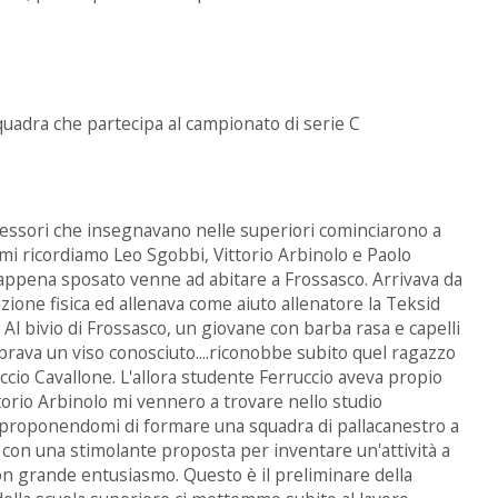
quadra che partecipa al campionato di serie C
fessori che insegnavano nelle superiori cominciarono a
primi ricordiamo Leo Sgobbi, Vittorio Arbinolo e Paolo
appena sposato venne ad abitare a Frossasco. Arrivava da
ione fisica ed allenava come aiuto allenatore la Teksid
Al bivio di Frossasco, un giovane con barba rasa e capelli
brava un viso conosciuto....riconobbe subito quel ragazzo
ccio Cavallone. L'allora studente Ferruccio aveva propio
orio Arbinolo mi vennero a trovare nello studio
 proponendomi di formare una squadra di pallacanestro a
e con una stimolante proposta per inventare un'attività a
on grande entusiasmo. Questo è il preliminare della