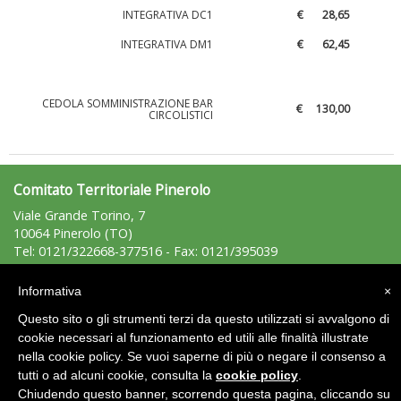
INTEGRATIVA DC1
€ 28,65
INTEGRATIVA DM1
€ 62,45
La formazione Uisp rallenta ma prosegue anche in estate
CEDOLA SOMMINISTRAZIONE BAR
€ 130,00
CIRCOLISTICI
Comitato Territoriale Pinerolo
Viale Grande Torino, 7
10064 Pinerolo (TO)
Tel: 0121/322668-377516 - Fax: 0121/395039
pinerolo@uisp.it
e-mail:
Informativa
×
Area Riservata 2.0
Questo sito o gli strumenti terzi da questo utilizzati si avvalgono di
cookie necessari al funzionamento ed utili alle finalità illustrate
Tiziano Pesce nel Cda di Fondazione Terzjus: prima riunione a
nella cookie policy. Se vuoi saperne di più o negare il consenso a
Roma
tutti o ad alcuni cookie, consulta la
cookie policy
.
Chiudendo questo banner, scorrendo questa pagina, cliccando su