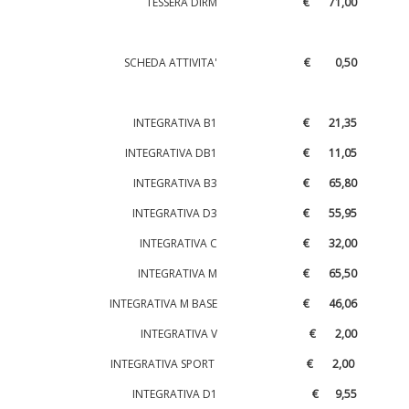
TESSERA DIRM
€ 71,00
Tiziano Pesce a Radio InBlu2000 traccia il bilancio della stagione
SCHEDA ATTIVITA'
€ 0,50
INTEGRATIVA B1
€ 21,35
INTEGRATIVA DB1
€ 11,05
INTEGRATIVA B3
€ 65,80
INTEGRATIVA D3
€ 55,95
INTEGRATIVA C
€ 32,00
Ddl Lobby, Uisp: “Il Parlamento valorizzi le nostre specificità"
INTEGRATIVA M
€ 65,50
INTEGRATIVA M BASE
€ 46,06
INTEGRATIVA V
€ 2,00
INTEGRATIVA SPORT
€ 2,00
INTEGRATIVA D1
€ 9,55