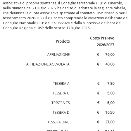
associativa di propria spettanza, il Consiglio territoriale UISP di Pinerolo,
nella riunione del 21 luglio 2026, ha deciso di adottare la seguente tabella,
che definisce la quota associativa spettante al comitato UISP Pinerolo per il
tesseramento 2026-2027 il cui costo comprende le variazioni deliberate dal
Consiglio Nazionale UISP del 27/06/2026 e dalla successiva delibera dal
Consiglio Regionale UISP dello scorso 17 luglio 2026.
Costo Prelievo
Prodotti
2026/2027
Luglio 2026: "Pensando con i piedi, si possono fare le
rivoluzioni"
AFFILIAZIONE
€ 76,00
AFFILIAZIONE AGEVOLATA
€ 40,00
TESSERA A
€ 7,80
TESSERA G
€ 5,00
TESSERA TS
€ 5,00
TESSERA D
€ 16,50
TESSERA DIRC
€ 37,00