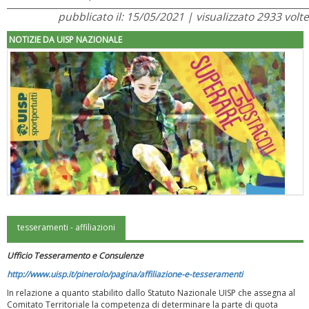
pubblicato il: 15/05/2021 | visualizzato 2933 volte
NOTIZIE DA UISP NAZIONALE
tesseramenti - affiliazioni
"Superare gli ostacoli": la relazione di Tiziano Pesce al CN Uisp
Ufficio Tesseramento e Consulenze
http://www.uisp.it/pinerolo/pagina/affiliazione-e-tesseramenti
In relazione a quanto stabilito dallo Statuto Nazionale UISP che assegna al
Comitato Territoriale la competenza di determinare la parte di quota