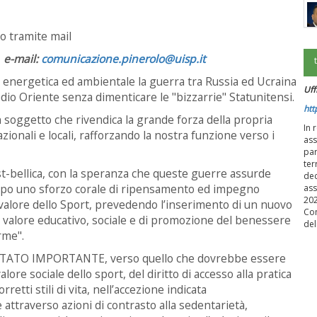
 tramite mail
 e-mail:
comunicazione.pinerolo@uisp.it
nergetica ed ambientale la guerra tra Russia ed Ucraina
Uff
edio Oriente senza dimenticare le "bizzarrie" Statunitensi.
htt
soggetto che rivendica la grande forza della propria
In 
zionali e locali, rafforzando la nostra funzione verso i
ass
par
ter
ellica, con la speranza che queste guerre assurde
dec
mpo uno sforzo corale di ripensamento ed impegno
ass
202
 valore dello Sport, prevedendo l’inserimento di un nuovo
Con
il valore educativo, sociale e di promozione del benessere
del
orme".
ATO IMPORTANTE, verso quello che dovrebbe essere
re sociale dello sport, del diritto di accesso alla pratica
retti stili di vita, nell’accezione indicata
attraverso azioni di contrasto alla sedentarietà,