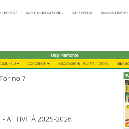
NI SPORTIVE
SOCI E ASSICURAZIONE
VADEMECUM
RICONOSCIMENTI 
Uisp Piemonte
 COMUNALE
CONGRESSO
ASSOCIAZIONI - SOCIETÀ - CIRCOLI
BILANC
NO
Torino 7
- ATTIVITÀ 2025-2026