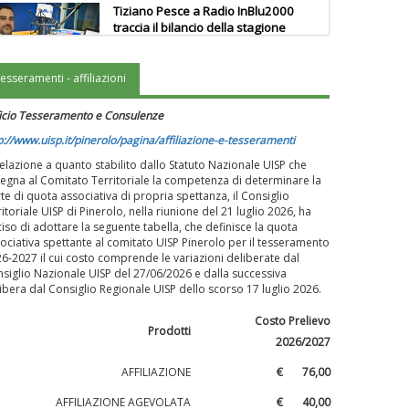
Tiziano Pesce a Radio InBlu2000
traccia il bilancio della stagione
tesseramenti - affiliazioni
Ddl Lobby, Uisp: “Il Parlamento
valorizzi le nostre specificità"
icio Tesseramento e Consulenze
p://www.uisp.it/pinerolo/pagina/affiliazione-e-tesseramenti
relazione a quanto stabilito dallo Statuto Nazionale UISP che
La formazione Uisp rallenta ma
egna al Comitato Territoriale la competenza di determinare la
prosegue anche in estate
te di quota associativa di propria spettanza, il Consiglio
ritoriale UISP di Pinerolo, nella riunione del 21 luglio 2026, ha
iso di adottare la seguente tabella, che definisce la quota
ociativa spettante al comitato UISP Pinerolo per il tesseramento
Tiziano Pesce nel Cda di
6-2027 il cui costo comprende le variazioni deliberate dal
Fondazione Terzjus: prima riunione
siglio Nazionale UISP del 27/06/2026 e dalla successiva
a Roma
ibera dal Consiglio Regionale UISP dello scorso 17 luglio 2026.
Costo Prelievo
Prodotti
2026/2027
AFFILIAZIONE
€ 76,00
AFFILIAZIONE AGEVOLATA
€ 40,00