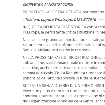
ISCRIVETEVI AI NOSTRI CORSI
PRENOTATE LA VOSTRA ATTIVITÀ per telefono o
-
Telefono oppure Whatsapp: 0121.377516 ----
IN QUESTA DELICATA FASE STORICA con la crisi e
in Europa, la persistente critica situazione in M
Noi siamo un grande ammortizzatore sociale, un 
rappresentanza nei confronti delle Istituzioni na
Soci e le Affiliate, attraverso le reti sociali.
NELLA PROSSIMA FASE DI RICOSTRUZIONE post-b
abbiano fine, sarà fondamentale mettere in ca
collettivo, anche per dare un senso compiuto al
comma all’articolo 33: "La Repubblica riconosce 
psicofisico dell'attività sportiva in tutte le sue f
SI TRATTA SENZA DUBBIO DI UN PRIMO RISULT
invece un pieno e concreto riconoscimento del valo
sportiva, a partire proprio dalla promozione di cor
dall’Organizzazione Mondiale della Sanità, anche 