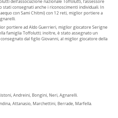
lutti dell’associazione nazionale Toffolutti, l’assessore
o stati consegnati anche i riconoscimenti individuali. In
aequo con Sami Chitmi) con 12 reti, miglior portiere a
gnarelli.
ior portiere ad Aldo Guerrieri, miglior giocatore Serigne
la famiglia Toffolutti; inoltre, è stato assegnato un
 consegnato dal figlio Giovanni, al miglior giocatore della
tistoni, Andreini, Bongini, Neri, Agnarelli.
ndina, Attanasio, Marchettini, Berrade, Marfella.