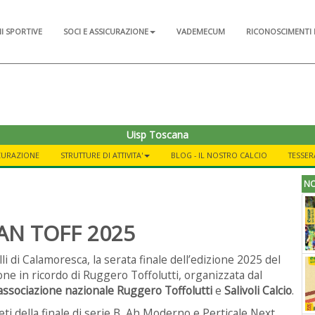
NI SPORTIVE
SOCI E ASSICURAZIONE
VADEMECUM
RICONOSCIMENTI 
Uisp Toscana
ICURAZIONE
STRUTTURE DI ATTIVITA'
BLOG - IL NOSTRO CALCIO
TESSER
NO
VAN TOFF 2025
li di Calamoresca, la serata finale dell’edizione 2025 del
ione in ricordo di Ruggero Toffolutti, organizzata dal
’associazione nazionale Ruggero Toffolutti
e
Salivoli Calcio
.
eti della finale di serie B, Ah Moderno e Perticale Next