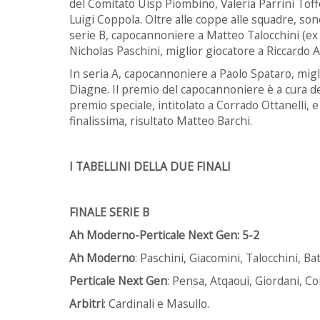
del Comitato Uisp Piombino, Valeria Parrini Toffo
Luigi Coppola. Oltre alle coppe alle squadre, son
serie B, capocannoniere a Matteo Talocchini (ex 
Nicholas Paschini, miglior giocatore a Riccardo A
In seria A, capocannoniere a Paolo Spataro, migl
Diagne. Il premio del capocannoniere è a cura del
premio speciale, intitolato a Corrado Ottanelli, e
finalissima, risultato Matteo Barchi.
I TABELLINI DELLA DUE FINALI
FINALE SERIE B
Ah Moderno-Perticale Next Gen: 5-2
Ah Moderno
: Paschini, Giacomini, Talocchini, Ba
Perticale Next Gen
: Pensa, Atqaoui, Giordani, Co
Arbitri
: Cardinali e Masullo.