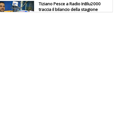
Tiziano Pesce a Radio InBlu2000
traccia il bilancio della stagione
Ddl Lobby, Uisp: “Il Parlamento
valorizzi le nostre specificità"
La formazione Uisp rallenta ma
prosegue anche in estate
Tiziano Pesce nel Cda di
Fondazione Terzjus: prima riunione
a Roma