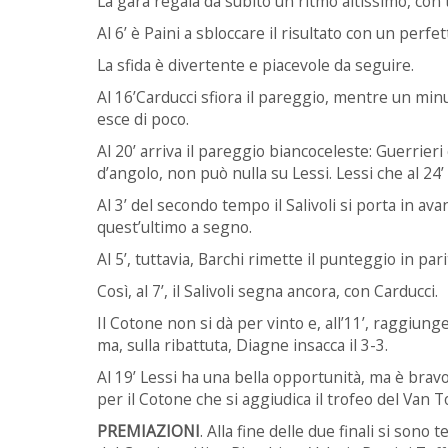
La gara regala da subito un ritmo altissimo, con t
Al 6’ è Paini a sbloccare il risultato con un perf
La sfida è divertente e piacevole da seguire.
Al 16’Carducci sfiora il pareggio, mentre un minu
esce di poco.
Al 20’ arriva il pareggio biancoceleste: Guerrieri
d’angolo, non può nulla su Lessi. Lessi che al 24’
Al 3’ del secondo tempo il Salivoli si porta in av
quest’ultimo a segno.
Al 5’, tuttavia, Barchi rimette il punteggio in par
Così, al 7’, il Salivoli segna ancora, con Carducci.
Il Cotone non si dà per vinto e, all’11’, raggiung
ma, sulla ribattuta, Diagne insacca il 3-3.
Al 19’ Lessi ha una bella opportunità, ma è bravo
per il Cotone che si aggiudica il trofeo del Van To
PREMIAZIONI
. Alla fine delle due finali si son