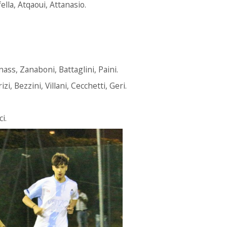
fella, Atqaoui, Attanasio.
nass, Zanaboni, Battaglini, Paini.
izi, Bezzini, Villani, Cecchetti, Geri.
i.