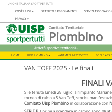
UNIONE ITALIANA SPORT PER TUTTI
COS'È L'UISP
STATUTO E REGOLAMENTI
SERVIZI ASSOCIAZIO
PRIVACY
Comitato Territoriale
Piombino
Attività sportive territoriali
HOME
UISP PIOMBINO
VADEMECUM 2025-2026
SOCI E ASS
VAN TOFF 2025 - Le finali
FINALI 
Si è tenuta lunedì 28 luglio, all’impianto Marianel
torneo di calcio a 5 Van Toff, storica manifestaz
Comitato Uisp Piombino
in collaborazione con
l
SERIE B
. I primi a scendere in campo sono gli atl