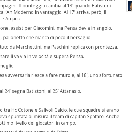
compagini. Il punteggio cambia al 13’ quando Batistoni
 l’Ah Moderno in vantaggio. Al 17’ arriva, però, il
 è Atqaoui.
allone, assist per Giacomini, ma Pensa devia in angolo.
i, pallonetto che manca di poco il bersaglio.
attuto da Marchettini, ma Paschini replica con prontezza.
arelli va via in velocità e supera Pensa.
meglio.
esa avversaria riesce a fare muro e, al 18’, uno sfortunato
l 24’ segna Batistoni, al 25’ Attanasio.
to tra Hc Cotone e Salivoli Calcio. le due squadre si erano
aveva spuntata di misura il team di capitan Spataro. Anche
’ottimo livello dei giocatori in campo.