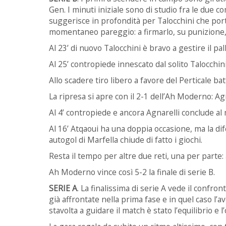
Gen. I minuti iniziale sono di studio fra le due 
suggerisce in profondità per Talocchini che porta
momentaneo pareggio: a firmarlo, su punizione,
Al 23’ di nuovo Talocchini è bravo a gestire il p
Al 25’ contropiede innescato dal solito Talocchin
Allo scadere tiro libero a favore del Perticale b
La ripresa si apre con il 2-1 dell’Ah Moderno: Agn
Al 4’ contropiede e ancora Agnarelli conclude al 
Al 16’ Atqaoui ha una doppia occasione, ma la dif
autogol di Marfella chiude di fatto i giochi.
Resta il tempo per altre due reti, una per parte: a
Ah Moderno vince così 5-2 la finale di serie B.
SERIE A
. La finalissima di serie A vede il confron
già affrontate nella prima fase e in quel caso l’
stavolta a guidare il match è stato l’equilibrio e l