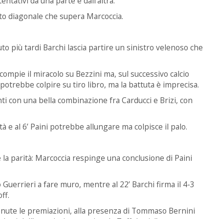
entativi da una parte e dall’altra.
etto diagonale che supera Marcoccia.
to più tardi Barchi lascia partire un sinistro velenoso che
 compie il miracolo su Bezzini ma, sul successivo calcio
 potrebbe colpire su tiro libro, ma la battuta è imprecisa.
anti con una bella combinazione fra Carducci e Brizi, con
ità e al 6’ Paini potrebbe allungare ma colpisce il palo.
e la parità: Marcoccia respinge una conclusione di Paini
 Guerrieri a fare muro, mentre al 22’ Barchi firma il 4-3
ff.
o tenute le premiazioni, alla presenza di Tommaso Bernini