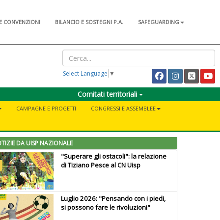
E CONVENZIONI
BILANCIO E SOSTEGNI P.A.
SAFEGUARDING
Select Language
▼
Comitati territoriali
CAMPAGNE E PROGETTI
CONGRESSI E ASSEMBLEE
TIZIE DA UISP NAZIONALE
"Superare gli ostacoli": la relazione
di Tiziano Pesce al CN Uisp
Luglio 2026: "Pensando con i piedi,
si possono fare le rivoluzioni"