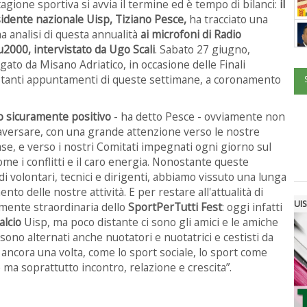
tagione sportiva si avvia il termine ed è tempo di bilanci:
il
idente nazionale Uisp, Tiziano Pesce,
ha tracciato una
a analisi di questa annualità
ai microfoni di Radio
u2000, intervistato da Ugo Scali
. Sabato 27 giugno,
egato da Misano Adriatico, in occasione delle Finali
a i tanti appuntamenti di queste settimane, a coronamento
o sicuramente positivo
- ha detto Pesce - ovviamente non
raversare, con una grande attenzione verso le nostre
ase, e verso i nostri Comitati impegnati ogni giorno sul
me i conflitti e il caro energia. Nonostante queste
a di volontari, tecnici e dirigenti, abbiamo vissuto una lunga
to delle nostre attività. E per restare all'attualità di
UIS
amente straordinaria dello
SportPerTutti Fest
: oggi infatti
alcio
Uisp, ma poco distante ci sono gli amici e le amiche
sono alternati anche nuotatori e nuotatrici e cestisti da
, ancora una volta, come lo sport sociale, lo sport come
e ma soprattutto incontro, relazione e crescita”.