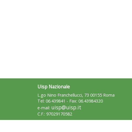
Uisp Nazionale
L.go Nino Franchellucci, 73 00155 Roma
Tel: 06.439841 - Fax: 06.43984320
uisp@uisp.it
e-mail:
C.F.: 97029170582