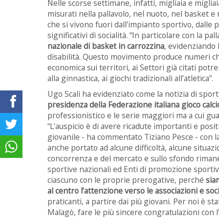
Nelle scorse settimane, infatti, migliaia e migliaia
misurati nella pallavolo, nel nuoto, nel basket 
che si vivono fuori dall'impianto sportivo, dalle
significativi di socialità. “In particolare con la 
nazionale di basket in carrozzina
, evidenziando l
disabilità. Questo movimento produce numeri c
economica sui territori, ai Settori già citati po
alla ginnastica, ai giochi tradizionali all’atletica”.
Ugo Scali ha evidenziato come la notizia di spor
presidenza della Federazione italiana gioco calci
professionistico e le serie maggiori ma a cui gu
“L'auspicio è di avere ricadute importanti e posi
giovanile - ha commentato Tiziano Pesce - con l
anche portato ad alcune difficoltà, alcune situaz
concorrenza e del mercato e sullo sfondo rimane l
sportive nazionali ed Enti di promozione sportiva
ciascuno con le proprie prerogative, perché
sia
al centro l’attenzione verso le associazioni e soc
praticanti, a partire dai più giovani. Per noi è s
Malagò, fare le più sincere congratulazioni con 