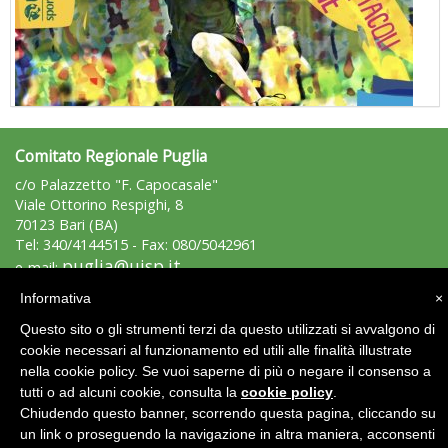
Comitato Regionale Puglia
"Superare gli ostacoli": la relazione di Tiziano Pesce al CN Uisp
c/o Palazzetto "F. Capocasale"
Viale Ottorino Respighi, 8
70123 Bari (BA)
Tel: 340/4144515 - Fax: 080/5042961
puglia@uisp.it
e-mail:
C.F.: 93164310729
Informativa
×
Questo sito o gli strumenti terzi da questo utilizzati si avvalgono di
Area Riservata 2.0
cookie necessari al funzionamento ed utili alle finalità illustrate
nella cookie policy. Se vuoi saperne di più o negare il consenso a
tutti o ad alcuni cookie, consulta la
cookie policy
.
Chiudendo questo banner, scorrendo questa pagina, cliccando su
Luglio 2026: "Pensando con i piedi, si possono fare le
un link o proseguendo la navigazione in altra maniera, acconsenti