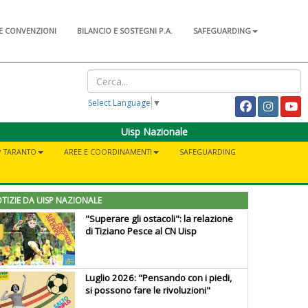
E CONVENZIONI
BILANCIO E SOSTEGNI P.A.
SAFEGUARDING
Select Language
▼
Uisp Nazionale
SP TARANTO
AREE E COORDINAMENTI
SAFEGUARDING
TIZIE DA UISP NAZIONALE
"Superare gli ostacoli": la relazione
di Tiziano Pesce al CN Uisp
Luglio 2026: "Pensando con i piedi,
si possono fare le rivoluzioni"