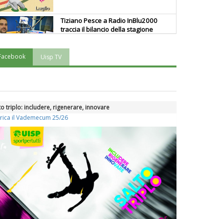
Tiziano Pesce a Radio InBlu2000
traccia il bilancio della stagione
Facebook
Uisp TV
Ddl Lobby, Uisp: “Il Parlamento
valorizzi le nostre specificità"
La formazione Uisp rallenta ma
to triplo: includere, rigenerare, innovare
prosegue anche in estate
rica il Vademecum 25/26
Tiziano Pesce nel Cda di
Fondazione Terzjus: prima riunione
a Roma