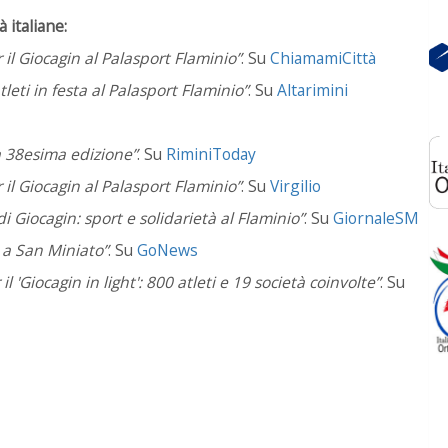
 italiane:
 il Giocagin al Palasport Flaminio”
. Su
ChiamamiCittà
tleti in festa al Palasport Flaminio”
.
Su
Altarimini
la 38esima edizione”
. Su
RiminiToday
 il Giocagin al Palasport Flaminio”
. Su
Virgilio
i Giocagin: sport e solidarietà al Flaminio”
.
Su
GiornaleSM
 a San Miniato”
. Su
GoNews
l 'Giocagin in light': 800 atleti e 19 società coinvolte”
.
Su