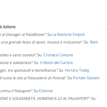
 italiane:
 al Giocagin al PalaBitossi”.
Su
La Nazione Empoli
eti una grande festa di sport, musica e inclusione”.
Su
Rieti
atleti e venti società”
. Su
Cronaca Comune
sione e solidarietà”
.
Su
Il Resto del Carlino
agin, tra spettacoli e beneficenza”
.
Su
Ferrara Today
i tutte le età al Palavalenti di Firenze”
.
Su
Portale Giovani
lumina il Palasport”.
Su
Estense
IONE E SOLIDARIETÀ, DOMENICA 22 AL PALASPORT”
.
Su