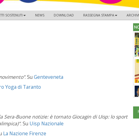
TTI SOSTENUTI
NEWS
DOWNLOAD
RASSEGNA STAMPA
ARCHIV
NO
 movimento”
. Su
Genteveneta
tro Yoga di Taranto
la Sera-Buone notizie: è tornato Giocagin di Uisp: lo sport
alimpica)”.
Su
Uisp Nazionale
Su
La Nazione Firenze