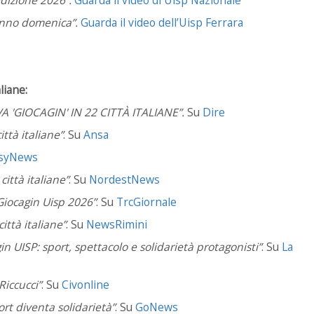
anno domenica”.
Guarda il video dell’Uisp Ferrara
liane:
 'GIOCAGIN' IN 22 CITTÀ ITALIANE”.
Su
Dire
ttà italiane”
. Su
Ansa
syNews
ittà italiane”
. Su
NordestNews
 Giocagin Uisp 2026”
. Su
TrcGiornale
ittà italiane”
. Su
NewsRimini
in UISP: sport, spettacolo e solidarietà protagonisti”
. Su
La
Riccucci”
. Su
Civonline
rt diventa solidarietà”
. Su
GoNews