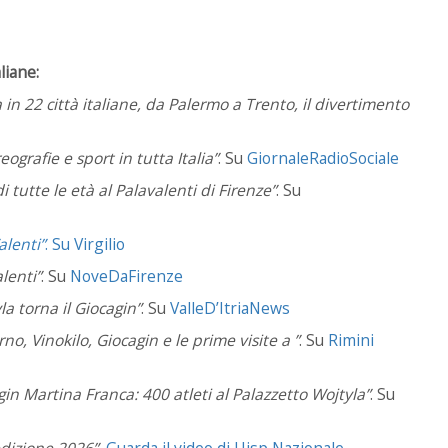
liane:
in 22 città italiane, da Palermo a Trento, il divertimento
ografie e sport in tutta Italia”
.
Su
GiornaleRadioSociale
i tutte le età al Palavalenti di Firenze
”
.
Su
alenti”
.
Su
Virgilio
lenti”
.
Su
NoveDaFirenze
a torna il Giocagin”
.
Su
ValleD’ItriaNews
o, Vinokilo, Giocagin e le prime visite a ”
. Su
Rimini
gin Martina Franca: 400 atleti al Palazzetto Wojtyla”
. Su
'edizione 2026”.
Guarda il video di Uisp Nazionale