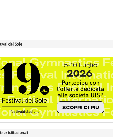
La formazione Uisp rallenta ma
prosegue anche in estate
Tiziano Pesce nel Cda di
Fondazione Terzjus: prima riunione
a Roma
tival del Sole
tner istituzionali