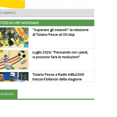
IO GRAFICO
TIZIE DA UISP NAZIONALE
"Superare gli ostacoli": la relazione
di Tiziano Pesce al CN Uisp
Luglio 2026: "Pensando con i piedi,
si possono fare le rivoluzioni"
Tiziano Pesce a Radio InBlu2000
traccia il bilancio della stagione
Facebook
Ddl Lobby, Uisp: “Il Parlamento
valorizzi le nostre specificità"