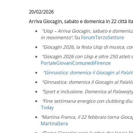
20/02/2026
Arriva Giocagin, sabato e domenica in 22 città ita
“Uisp – Arriva Giocagin, sabato e domenica 
in movimento”.
Su
ForumTerzoSettore
“Giocagin 2026, la festa Uisp di musica, core
“
Giocagin 2026 con Uisp e oltre 250 atleti d
PortaleGiovaniComunediFirenze
“Ginnastica: domenica il Giocagin al PalaV
“Ginnastica: domenica il Giocagin al PalaVa
“Sport e inclusione. Domenica al Palawojtyl
“Fine settimana energico con clubbing diurn
Today
“Martina Franca, il 22 febbraio torna Gioca
MartinaSera
“Torna Giocagin: ecco il video che lancia l