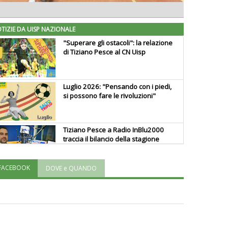
TIZIE DA UISP NAZIONALE
"Superare gli ostacoli": la relazione
di Tiziano Pesce al CN Uisp
Luglio 2026: "Pensando con i piedi,
si possono fare le rivoluzioni"
Tiziano Pesce a Radio InBlu2000
traccia il bilancio della stagione
FACEBOOK
DOVE e QUANDO
Ddl Lobby, Uisp: “Il Parlamento
valorizzi le nostre specificità"
La formazione Uisp rallenta ma
prosegue anche in estate