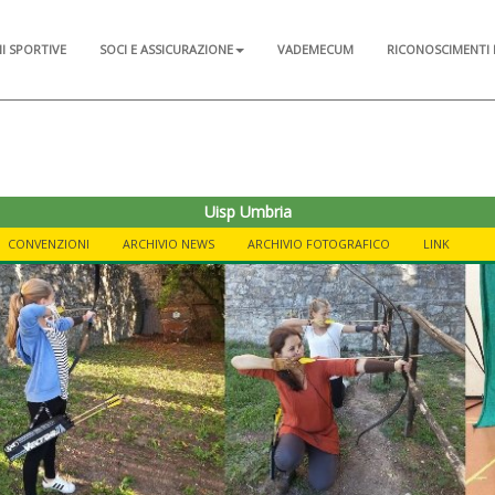
NI SPORTIVE
SOCI E ASSICURAZIONE
VADEMECUM
RICONOSCIMENTI 
Uisp Umbria
CONVENZIONI
ARCHIVIO NEWS
ARCHIVIO FOTOGRAFICO
LINK