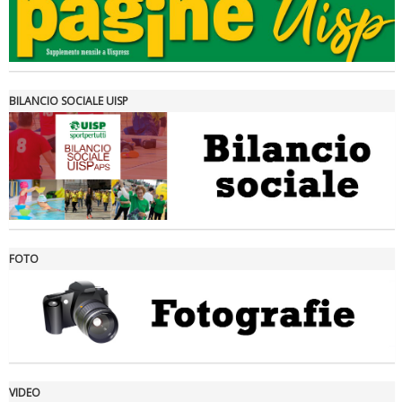
Tiziano Pesce a Radio InBlu2000 traccia il bilancio della stagione
BILANCIO SOCIALE UISP
FOTO
Ddl Lobby, Uisp: “Il Parlamento valorizzi le nostre specificità"
VIDEO