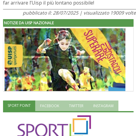
far arrivare l’Uisp il più lontano possibile!
pubblicato il: 28/07/2025 | visualizzato 19009 volte
NOTIZIE DA UISP NAZIONALE
SPORT POINT
FACEBOOK
TWITTER
INSTAGRAM
"Superare gli ostacoli": la relazione di Tiziano Pesce al CN Uisp