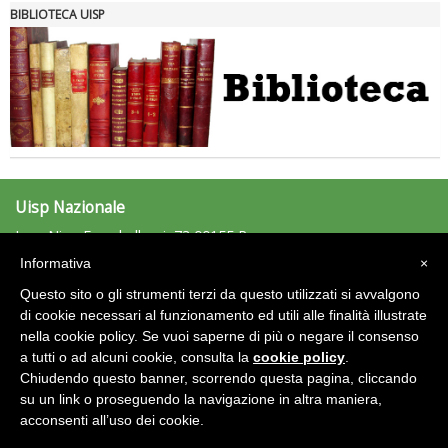
BIBLIOTECA UISP
Uisp Nazionale
L.go Nino Franchellucci, 73 00155 Roma
Tel: 06.439841 - Fax: 06.43984320
Informativa
×
uisp@uisp.it
e-mail:
Questo sito o gli strumenti terzi da questo utilizzati si avvalgono
C.F.: 97029170582
di cookie necessari al funzionamento ed utili alle finalità illustrate
nella cookie policy. Se vuoi saperne di più o negare il consenso
Area Riservata 2.0
a tutti o ad alcuni cookie, consulta la
cookie policy
.
Chiudendo questo banner, scorrendo questa pagina, cliccando
su un link o proseguendo la navigazione in altra maniera,
acconsenti all’uso dei cookie.