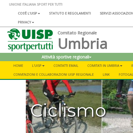
UNIONE ITALIANA SPORT PER TUTTI
COS'È L'UISP
STATUTO E REGOLAMENTI
SERVIZI ASSOCIAZIO
PRIVACY
Comitato Regionale
Umbria
Attività sportive regionali
HOME
L'UISP
CONTATTI EMAIL
COMITATI IN UMBRIA
CONVENZIONI E COLLABORAZIONI UISP REGIONALE
LINK
FOTOGA
Ciclismo