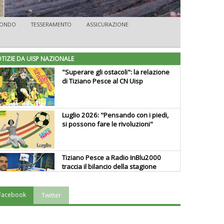
FONDO
TESSERAMENTO
ASSICURAZIONE
TIZIE DA UISP NAZIONALE
"Superare gli ostacoli": la relazione
di Tiziano Pesce al CN Uisp
Luglio 2026: "Pensando con i piedi,
si possono fare le rivoluzioni"
Tiziano Pesce a Radio InBlu2000
traccia il bilancio della stagione
Facebook
Twitter
Ddl Lobby, Uisp: “Il Parlamento
valorizzi le nostre specificità"