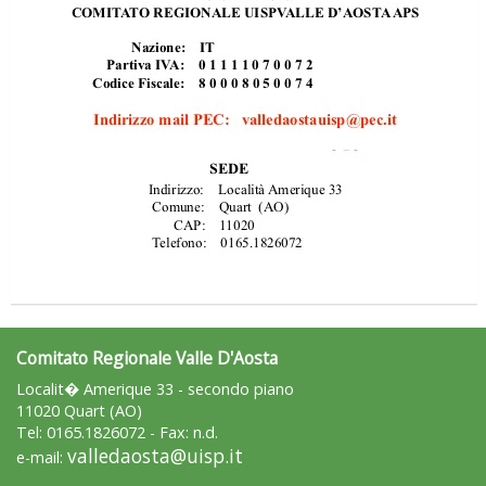
Ddl Lobby, Uisp: “Il Parlamento valorizzi le nostre specificità"
Comitato Regionale Valle D'Aosta
Localit� Amerique 33 - secondo piano
La formazione Uisp rallenta ma prosegue anche in estate
11020 Quart (AO)
Tel: 0165.1826072 - Fax: n.d.
valledaosta@uisp.it
e-mail: