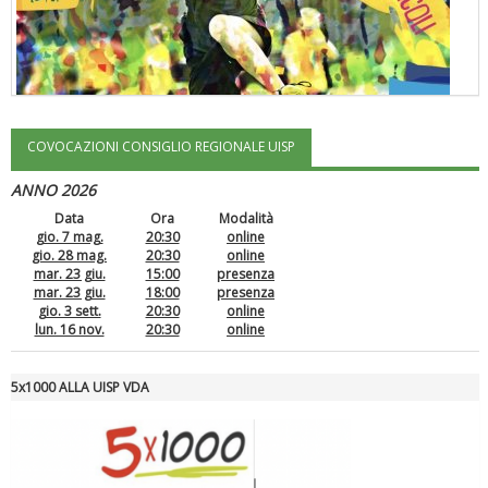
COVOCAZIONI CONSIGLIO REGIONALE UISP
"Superare gli ostacoli": la relazione di Tiziano Pesce al CN Uisp
ANNO 2026
Data
Ora
Modalità
gio. 7 mag.
20:30
online
gio. 28 mag.
20:30
online
mar. 23 giu.
15:00
presenza
mar. 23 giu.
18:00
presenza
gio. 3 sett.
20:30
online
lun. 16 nov.
20:30
online
5x1000 ALLA UISP VDA
Luglio 2026: "Pensando con i piedi, si possono fare le
rivoluzioni"