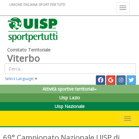
UNIONE ITALIANA SPORT PER TUTTI
Toggle na
Comitato Territoriale
Viterbo
Select Language
▼
Attività sportive territoriali
Uisp Lazio
Uisp Nazionale
Toggle 
69° Campionato Nazionale UISP di