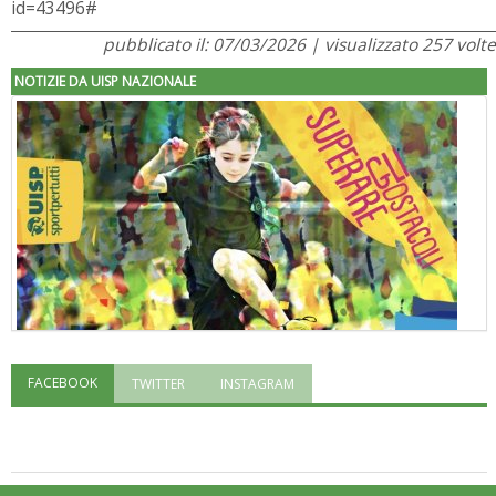
id=43496#
pubblicato il: 07/03/2026 | visualizzato 257 volte
NOTIZIE DA UISP NAZIONALE
FACEBOOK
TWITTER
INSTAGRAM
"Superare gli ostacoli": la relazione di Tiziano Pesce al CN Uisp