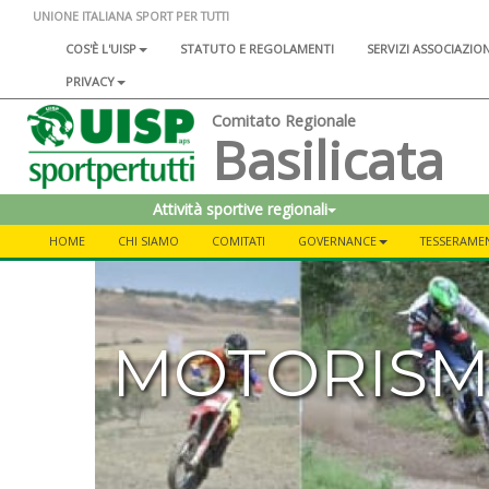
UNIONE ITALIANA SPORT PER TUTTI
COS'È L'UISP
STATUTO E REGOLAMENTI
SERVIZI ASSOCIAZIO
PRIVACY
Comitato Regionale
Basilicata
Attività sportive regionali
HOME
CHI SIAMO
COMITATI
GOVERNANCE
TESSERAME
MOTORIS