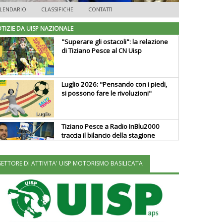
LENDARIO
CLASSIFICHE
CONTATTI
TIZIE DA UISP NAZIONALE
"Superare gli ostacoli": la relazione
di Tiziano Pesce al CN Uisp
Luglio 2026: "Pensando con i piedi,
si possono fare le rivoluzioni"
Tiziano Pesce a Radio InBlu2000
traccia il bilancio della stagione
SETTORE DI ATTIVITA' UISP MOTORISMO BASILICATA
Ddl Lobby, Uisp: “Il Parlamento
valorizzi le nostre specificità"
La formazione Uisp rallenta ma
prosegue anche in estate