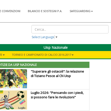
E CONVENZIONI
BILANCIO E SOSTEGNI P.A.
SAFEGUARDING
Select Language
▼
Uisp Nazionale
TE
TORNEO E CAMPIONATO DI CALCIO 2016.2017
TIZIE DA UISP NAZIONALE
"Superare gli ostacoli": la relazione
di Tiziano Pesce al CN Uisp
Luglio 2026: "Pensando con i piedi,
si possono fare le rivoluzioni"