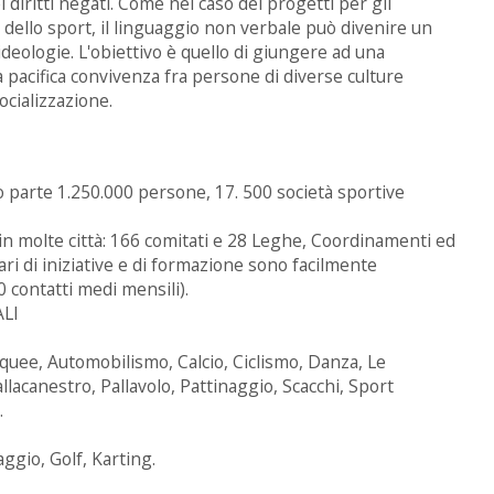
i diritti negati. Come nel caso dei progetti per gli
 dello sport, il linguaggio non verbale può divenire un
 ideologie. L'obiettivo è quello di giungere ad una
a pacifica convivenza fra persone di diverse culture
ocializzazione.
no parte 1.250.000 persone, 17. 500 società sportive
 in molte città: 166 comitati e 28 Leghe, Coordinamenti ed
ri di iniziative e di formazione sono facilmente
0 contatti medi mensili).
LI
acquee, Automobilismo, Calcio, Ciclismo, Danza, Le
acanestro, Pallavolo, Pattinaggio, Scacchi, Sport
.
ggio, Golf, Karting.