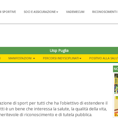
NI SPORTIVE
SOCI E ASSICURAZIONE
VADEMECUM
RICONOSCIMENTI 
Uisp Puglia
I
MANIFESTAZIONI
PERCORSI INDYSCIPLINATI
POSITIVO ALLA SALU
NO
azione di sport per tutti che ha l'obiettivo di estendere il
tutti è un bene che interessa la salute, la qualità della vita,
 meritevole di riconoscimento e di tutela pubblica.