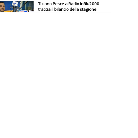
Tiziano Pesce a Radio InBlu2000
traccia il bilancio della stagione
Ddl Lobby, Uisp: “Il Parlamento
valorizzi le nostre specificità"
La formazione Uisp rallenta ma
prosegue anche in estate
Tiziano Pesce nel Cda di
Fondazione Terzjus: prima riunione
a Roma