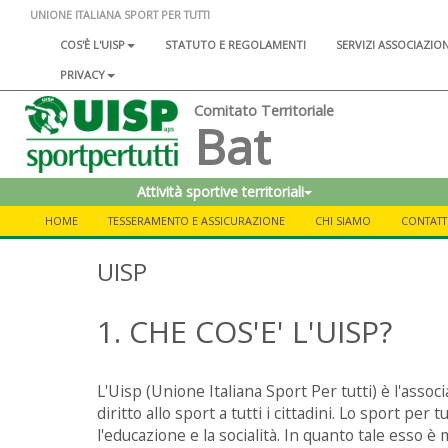
UNIONE ITALIANA SPORT PER TUTTI
COS'È L'UISP
STATUTO E REGOLAMENTI
SERVIZI ASSOCIAZIO
PRIVACY
Comitato Territoriale
Bat
Attività sportive territoriali
HOME
TESSERAMENTO E ASSICURAZIONE
CHI SIAMO
CONTATT
UISP
1. CHE COS'E' L'UISP?
L'Uisp (Unione Italiana Sport Per tutti) è l'associ
diritto allo sport a tutti i cittadini. Lo sport per 
l'educazione e la socialità. In quanto tale esso è