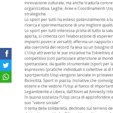
innovazione culturale, ma anche tradurla concr
organizzativa. Leghe, Aree e Coordinamenti Uis
strategiche.
Lo sport per tutti ha esteso potenzialmente a tutti
ricerca e sperimentazione di una migliore qualità 
Lo sport per tutti interessa prima di tutto la salu
aperta, si cimenta con l'elaborazione di esperien
impianti poveri e versatili; afferma un rapporto 
alla coercività del record: fa leva su un bisogno 
L'Uisp attraverso le sue iniziative ha l'obiettivo d
competitivo (con particolare attenzione al mondo 
spettacolare, da quello strumentale (sport per la
espressivo (pratiche individuali o collettive al di f
sportpertutti Uisp vengono lanciate in primavera o
Bicincittà, Sport in piazza. Iniziative che coinv
estere e che vedono l'Uisp al fianco di importanti
Legambiente a Libera, dall'Aism ad Amnesty Inte
In buona sostanza l'Uisp cerca di approfondire e 
suo "valore sociale".
Il tema della solidarietà, declinato sul terreno de