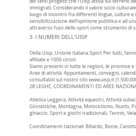
dei tanti progetti che l'Uisp attiva sul terreno de
immigrati. Considerando il valore socio-culturale
luogo di incontro fra differenti lingue, culture e
sensibilizzazione dell'opinione pubblica e ad un
attraverso l'uso dello sport come strumento di s
3. I NUMERI DELL'UISP
Della Uisp, Unione Italiana Sport Per tutti, fan
affiliate e 1000 circoli.
Siamo presenti in tutte le regioni, le province e
Aree di attività. Appuntamenti, convegni, calenda
consultabili sul nostro sito www.uisp.it (1.500.00
28 LEGHE, COORDINAMENTI ED AREE NAZIONA
Atletica Leggera, Attività equestri, Attività sub
Ginnastiche, Montagna, Motociclismo, Nuoto, Pall
ghiaccio, Sport e giochi tradizionali, Tennis, Vela
Coordinamenti nazionali: Biliardo, Bocce, Canotta