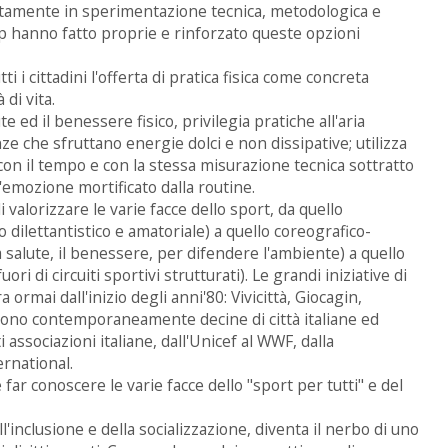
etamente in sperimentazione tecnica, metodologica e
p hanno fatto proprie e rinforzato queste opzioni
 i cittadini l'offerta di pratica fisica come concreta
di vita.
te ed il benessere fisico, privilegia pratiche all'aria
ze che sfruttano energie dolci e non dissipative; utilizza
con il tempo e con la stessa misurazione tecnica sottratto
d'emozione mortificato dalla routine.
i valorizzare le varie facce dello sport, da quello
dilettantistico e amatoriale) a quello coreografico-
 salute, il benessere, per difendere l'ambiente) a quello
uori di circuiti sportivi strutturati). Le grandi iniziative di
rmai dall'inizio degli anni'80: Vivicittà, Giocagin,
olgono contemporaneamente decine di città italiane ed
 associazioni italiane, dall'Unicef al WWF, dalla
rnational.
far conoscere le varie facce dello "sport per tutti" e del
ll'inclusione e della socializzazione, diventa il nerbo di uno