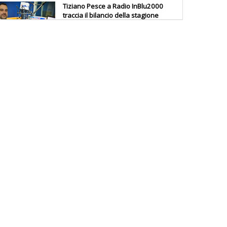
Tiziano Pesce a Radio InBlu2000
traccia il bilancio della stagione
Ddl Lobby, Uisp: “Il Parlamento
valorizzi le nostre specificità"
La formazione Uisp rallenta ma
prosegue anche in estate
Tiziano Pesce nel Cda di
Fondazione Terzjus: prima riunione
a Roma