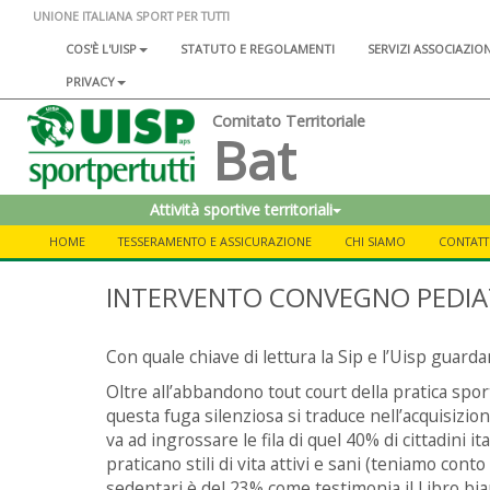
UNIONE ITALIANA SPORT PER TUTTI
COS'È L'UISP
STATUTO E REGOLAMENTI
SERVIZI ASSOCIAZIO
PRIVACY
Comitato Territoriale
Bat
Attività sportive territoriali
HOME
TESSERAMENTO E ASSICURAZIONE
CHI SIAMO
CONTATT
INTERVENTO CONVEGNO PEDIAT
Con quale chiave di lettura la Sip e l’Uisp guar
Oltre all’abbandono tout court della pratica spor
questa fuga silenziosa si traduce nell’acquisizion
va ad ingrossare le fila di quel 40% di cittadini
praticano stili di vita attivi e sani (teniamo cont
sedentari è del 23% come testimonia il Libro bian