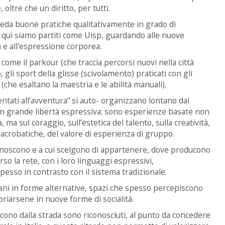
oltre che un diritto, per tutti.
veda buone pratiche qualitativamente in grado di
a qui siamo partiti come Uisp, guardando alle nuove
a e all’espressione corporea.
come il parkour (che traccia percorsi nuovi nella città
, gli sport della glisse (scivolamento) praticati con gli
(che esaltano la maestria e le abilità manuali).
ientati all’avventura” si auto- organizzano lontano dai
 con grande libertà espressiva; sono esperienze basate non
ria, ma sul coraggio, sull’estetica del talento, sulla creatività,
i acrobatiche, del valore di esperienza di gruppo.
iconoscono e a cui scelgono di appartenere, dove producono
so la rete, con i loro linguaggi espressivi,
 spesso in contrasto con il sistema tradizionale.
bani in forme alternative, spazi che spesso percepiscono
priarsene in nuove forme di socialità.
cono dalla strada sono riconosciuti, al punto da concedere