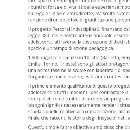
loro spazi e tempi opportuni; non è così in gener
i punti di forza e di vitalità delle esperienze mot
su regole rigide e eterodirette, ma scelte auton
funzione di un obiettivo di gratificazione persona
Il progetto Percorsi Indysciplinati, finanziato dal
legge 383, nelle nostre intenzioni vuole essere 
adolescenti, attraverso la costruzione di dieci l
spazio e un tempo di azione pedagogica.
1.500 ragazze e ragazzi in 10 città (Barletta, B
Emilia, Torino, Trieste) sono gli attori protagon
una prima fase nelle scuole con laboratori di s
l’organizzazione di eventi, esibizioni, contest f
Il primo elemento qualificante di questo progett
adolescenti a tutti i momenti: per contrastare l
interpellati come fruitori di un servizio program
bisogni significa necessariamente renderli cittadin
scuola a quelle relative alla comunicazione, alla 
finale che racconti le storie degli indysciplinati,
Quest’ultimo è l’altro obiettivo ambizioso che ci s