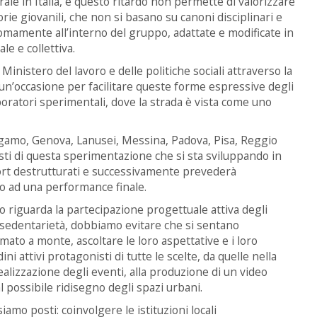
ale in Italia, e questo ritardo non permette di valorizzare
orie giovanili, che non si basano su canoni disciplinari e
omamente all’interno del gruppo, adattate e modificate in
le e collettiva.
 Ministero del lavoro e delle politiche sociali attraverso la
un’occasione per facilitare queste forme espressive degli
aboratori sperimentali, dove la strada è vista come uno
ergamo, Genova, Lanusei, Messina, Padova, Pisa, Reggio
isti di questa sperimentazione che si sta sviluppando in
port destrutturati e successivamente prevederà
ino ad una performance finale.
o riguarda la partecipazione progettuale attiva degli
a sedentarietà, dobbiamo evitare che si sentano
mato a monte, ascoltare le loro aspettative e i loro
i attivi protagonisti di tutte le scelte, da quelle nella
realizzazione degli eventi, alla produzione di un video
 al possibile ridisegno degli spazi urbani.
iamo posti: coinvolgere le istituzioni locali