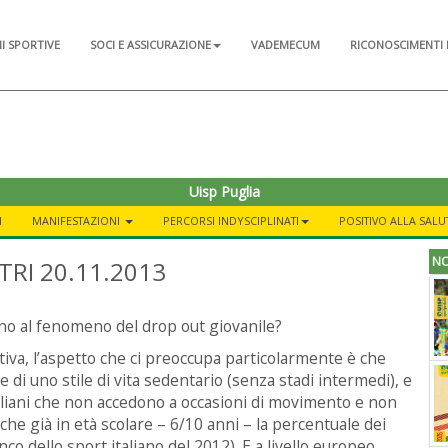
NI SPORTIVE
SOCI E ASSICURAZIONE
VADEMECUM
RICONOSCIMENTI 
Uisp Puglia
I
MANIFESTAZIONI
PERCORSI INDYSCIPLINATI
POSITIVO ALLA SALU
NO
RI 20.11.2013
dano al fenomeno del drop out giovanile?
tiva, l’aspetto che ci preoccupa particolarmente è che
e di uno stile di vita sedentario (senza stadi intermedi), e
 italiani che non accedono a occasioni di movimento e non
o che già in età scolare – 6/10 anni – la percentuale dei
co dello sport italiano del 2012). E a livello europeo