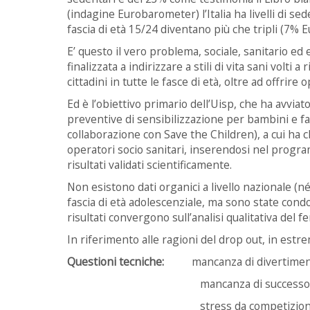
(indagine Eurobarometer) l’Italia ha livelli di se
fascia di età 15/24 diventano più che tripli (7% Eu
E’ questo il vero problema, sociale, sanitario ed 
finalizzata a indirizzare a stili di vita sani volti
cittadini in tutte le fasce di età, oltre ad offrire
Ed è l’obiettivo primario dell’Uisp, che ha avvi
preventive di sensibilizzazione per bambini e fam
collaborazione con Save the Children), a cui ha ch
operatori socio sanitari, inserendosi nel progr
risultati validati scientificamente.
Non esistono dati organici a livello nazionale 
fascia di età adolescenziale, ma sono state condott
risultati convergono sull’analisi qualitativa del 
In riferimento alle ragioni del drop out, in estr
Questioni tecniche:
mancanza di divertime
mancanza di successo
stress da competizion