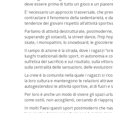
deve essere prima di tutto un gioco e un piacere, 
E’ necessario un approccio trasversale, che pre
contrastare il fenomeno della sedentarietà, e d
tendenze dei giovani rispetto all’attività sportiv
Parliamo di attività destrutturate, postmoderne, 
superando gli ostacoli), la street dance, l’hip hop
skate, i monopattini, lo snowboard, le giocolerie 
Il campo di azione è la strada, dove i ragazzi “or
luoghi tradizionali dello sport, in autonomia e
sull’etica del sacrificio e sul risultato, sulla vitto
sulla centralità delle sensazioni, delle evoluzion
La crew è la comunità nella quale i ragazzi si r
la loro cultura e mantengono le relazioni attraver
autogestendosi le attività sportive, al di fuori e
Per loro è anche un modo di vivere gli spazi ur
come ostili, non accoglienti, cercando di riappro
In molti Paesi questi sport postmoderni che nas