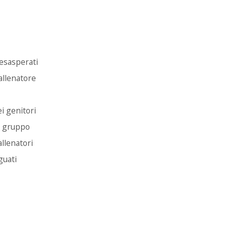
sperati
natore
i genitori
ruppo
atori
ti