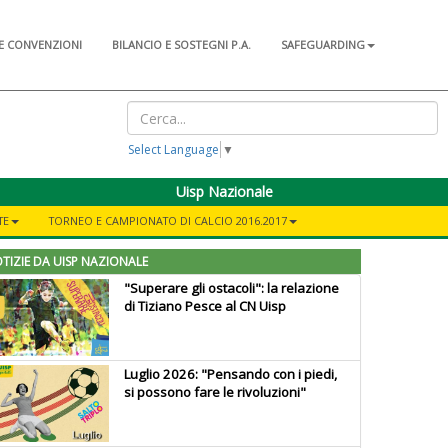
E CONVENZIONI
BILANCIO E SOSTEGNI P.A.
SAFEGUARDING
Select Language
▼
Uisp Nazionale
TE
TORNEO E CAMPIONATO DI CALCIO 2016.2017
TIZIE DA UISP NAZIONALE
"Superare gli ostacoli": la relazione
di Tiziano Pesce al CN Uisp
Luglio 2026: "Pensando con i piedi,
si possono fare le rivoluzioni"