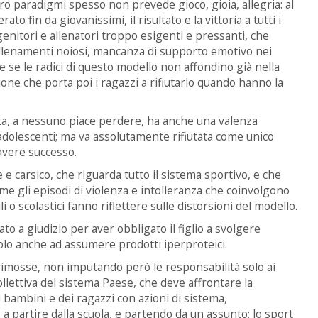
oro paradigmi spesso non prevede gioco, gioia, allegria: al
 fin da giovanissimi, il risultato e la vittoria a tutti i
 genitori e allenatori troppo esigenti e pressanti, che
 allenamenti noiosi, mancanza di supporto emotivo nei
 se le radici di questo modello non affondino già nella
zione che porta poi i ragazzi a rifiutarlo quando hanno la
ta, a nessuno piace perdere, ha anche una valenza
 adolescenti; ma va assolutamente rifiutata come unico
 avere successo.
e carsico, che riguarda tutto il sistema sportivo, e che
me gli episodi di violenza e intolleranza che coinvolgono
li o scolastici fanno riflettere sulle distorsioni del modello.
o a giudizio per aver obbligato il figlio a svolgere
olo anche ad assumere prodotti iperproteici.
imosse, non imputando però le responsabilità solo ai
collettiva del sistema Paese, che deve affrontare la
 bambini e dei ragazzi con azioni di sistema,
li, a partire dalla scuola, e partendo da un assunto: lo sport