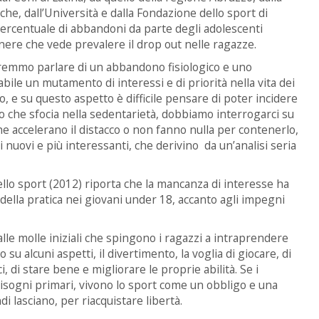
che, dall’Università e dalla Fondazione dello sport di
ercentuale di abbandoni da parte degli adolescenti
enere che vede prevalere il drop out nelle ragazze.
remmo parlare di un abbandono fisiologico e uno
bile un mutamento di interessi e di priorità nella vita dei
o, e su questo aspetto è difficile pensare di poter incidere
to che sfocia nella sedentarietà, dobbiamo interrogarci su
 che accelerano il distacco o non fanno nulla per contenerlo,
li nuovi e più interessanti, che derivino da un’analisi seria
llo sport (2012) riporta che la mancanza di interesse ha
 della pratica nei giovani under 18, accanto agli impegni
alle molle iniziali che spingono i ragazzi a intraprendere
 su alcuni aspetti, il divertimento, la voglia di giocare, di
 di stare bene e migliorare le proprie abilità. Se i
bisogni primari, vivono lo sport come un obbligo e una
di lasciano, per riacquistare libertà.