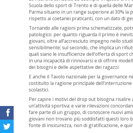
Scuola dello sport di Trento e di quella delle Mar
Parma situano in un range superiore al 30% la p
rispetto ai coetanei praticanti, con un dato di g
Tornando alle ragioni prima schematizzate, pot
patologico: per quanto riguarda il primo è inevita
giovani, oltre all’accresciuto impegno nello studi
sensibilmente; sul secondo, che implica un rifiu
quali siano le insufficienze dell’offerta di sport
in una incapacità di rinnovarsi e di offrire model
dei bisogni e delle aspettative dei ragazzi.
E anche il Tavolo nazionale per la governance ne
costituito la ragione principale dell’interruzione
scolastici.
Per capire i motivi del drop out bisogna risalire 
un’attività sportiva: e varie rilevazioni concordano
fare parte di un gruppo, di conoscere nuovi amici,
giovani non trovano più soddisfatti questi loro 
fonte di insicurezza, non di gratificazione, e quin