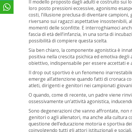
Il modello proposto dagli adulti e costruito sui l
loro posto pressioni eccessive, agonismo esasperato
costi, l’illusione preclusa di diventare campioni,
riversano sui ragazzi aspettative insostenibili,
momenti delle sconfitte. E interroghiamoci anche
fascia di età dell’infanzia, in una sorta di incuba
possibilità di compiere questa scelta.
Sia ben chiaro, la componente agonistica è inna
positiva nella crescita psichica ed emotiva degli
obiettivo, indispensabile per essere accettati e
Il drop out sportivo è un fenomeno inarrestabile 
emerge all’attenzione quando fatti di cronaca co
atleti, dirigenti e genitori nei campionati giovani
O quando, come di recente, un padre viene rinviat
ossessivamente un’attività agonistica, inducend
Sono degenerazioni che vanno affrontate, non r
genitori o agli allenatori, ma anche alla cultura 
questione dell’educazione motoria e sportiva dei
coinvolgendo tutti gli attori istituzionali e socia