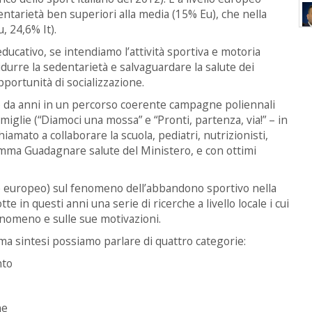
dentarietà ben superiori alla media (15% Eu), che nella
, 24,6% It).
educativo, se intendiamo l’attività sportiva e motoria
 a ridurre la sedentarietà e salvaguardare la salute dei
 opportunità di socializzazione.
ato da anni in un percorso coerente campagne poliennali
iglie (“Diamoci una mossa” e “Pronti, partenza, via!” – in
iamato a collaborare la scuola, pediatri, nutrizionisti,
amma Guadagnare salute del Ministero, e con ottimi
(né europeo) sul fenomeno dell’abbandono sportivo nella
e in questi anni una serie di ricerche a livello locale i cui
fenomeno e sulle sue motivazioni.
ema sintesi possiamo parlare di quattro categorie:
nto
e