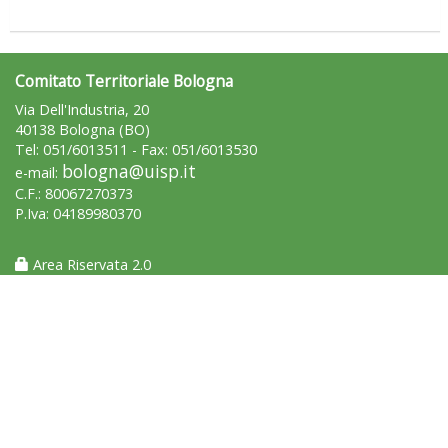
Ddl Lobby, Uisp: “Il Parlamento valorizzi le nostre specificità"
Comitato Territoriale Bologna
Via Dell'Industria, 20
40138 Bologna (BO)
Tel: 051/6013511 - Fax: 051/6013530
bologna@uisp.it
e-mail:
C.F.: 80067270373
P.Iva: 04189980370
Area Riservata 2.0
La formazione Uisp rallenta ma prosegue anche in estate