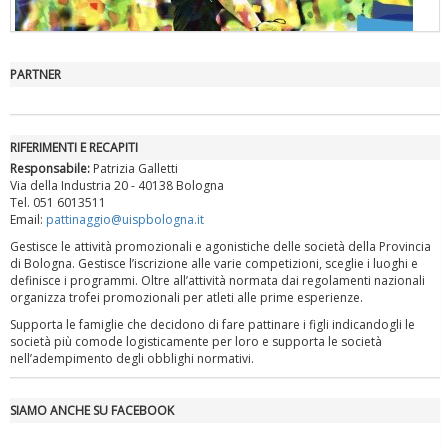
PARTNER
"Superare gli ostacoli": la relazione di Tiziano Pesce al CN Uisp
RIFERIMENTI E RECAPITI
Responsabile:
Patrizia Galletti
Via della Industria 20 - 40138 Bologna
Tel. 051 6013511
Email:
pattinaggio@uispbologna.it
Gestisce le attività promozionali e agonistiche delle società della Provincia
di Bologna. Gestisce l’iscrizione alle varie competizioni, sceglie i luoghi e
definisce i programmi. Oltre all’attività normata dai regolamenti nazionali
organizza trofei promozionali per atleti alle prime esperienze.
Supporta le famiglie che decidono di fare pattinare i figli indicandogli le
società più comode logisticamente per loro e supporta le società
Luglio 2026: "Pensando con i piedi, si possono fare le
nell’adempimento degli obblighi normativi.
rivoluzioni"
SIAMO ANCHE SU FACEBOOK