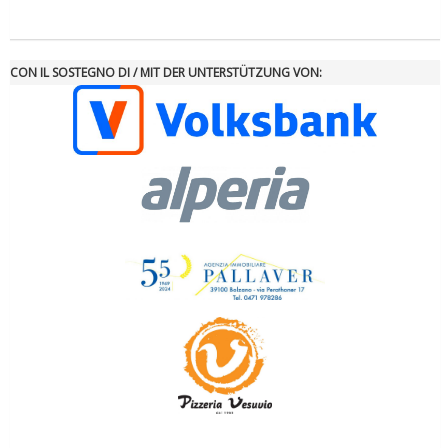
CON IL SOSTEGNO DI / MIT DER UNTERSTÜTZUNG VON:
Ddl Lobby, Uisp: “Il Parlamento valorizzi le nostre specificità"