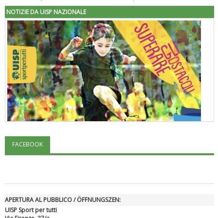
NOTIZIE DA UISP NAZIONALE
FACEBOOK
"Superare gli ostacoli": la relazione di Tiziano Pesce al CN Uisp
APERTURA AL PUBBLICO / ÖFFNUNGSZEN:
UISP Sport per tutti