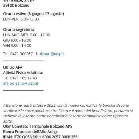
Via Firenze, 37/a -
39100 Bolzano
Orario estivo (8 giugno-17 agosto)
LUN-VEN: 8.00-13.00
Orario segreteria
LUN-MAR-MER 9.00 - 12.00
Luglio 2026: "Pensando con i piedi, si possono fare le
GIO 9.00 - 18.00
rivoluzioni"
VEN 9.00 - 14.00
Tel. 0471 300057 -
bolzano@uisp.it
__________________________
Ufficio AFA
Attività Fisica Adattata:
Tel. 0471 165 17 43
afa.bolzano@uisp.it
__________________________
Attenzione, dal 9 ottobre 2025, con la nuova normativa le banche devono
verificare la corrispondenza tra l'Iban e il nome del beneficiario, pertanto si
richiede di inserire come beneficiario l'esatto nominativo come riportato
sotto.
UISP Comitato Territoriale Bolzano APS
Tiziano Pesce a Radio InBlu2000 traccia il bilancio della stagione
Banca Popolare dell’Alto Adige
IBAN: IT70 Q058 5611 6000 2057 0008 355