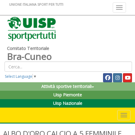
UNIONE ITALIANA SPORT PER TUTTI
Toggle na
Comitato Territoriale
Bra-Cuneo
Select Language
▼
Attività sportive territoriali
Uisp Piemonte
Uisp Nazionale
Toggle 
ALBO D'ORO CALCIO A 5 FEMMINILE