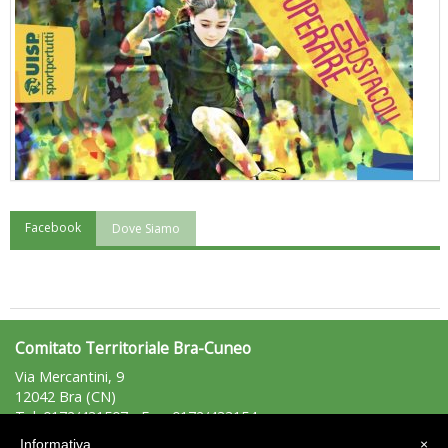
Facebook
Dove Siamo
"Superare gli ostacoli": la relazione di Tiziano Pesce al CN Uisp
Comitato Territoriale Bra-Cuneo
Via Mercantini, 9
12042 Bra (CN)
Tel: 0172/431507 - Fax: 0172/433154
bracuneo@uisp.it
e-mail:
Informativa
×