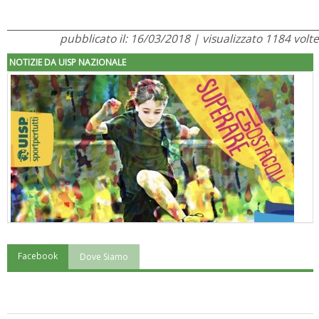
pubblicato il: 16/03/2018 | visualizzato 1184 volte
NOTIZIE DA UISP NAZIONALE
Facebook
Dove Siamo
"Superare gli ostacoli": la relazione di Tiziano Pesce al CN Uisp