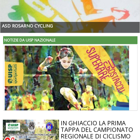
ASD ROSARNO CYCLING
NOTIZIE DA UISP NAZIONALE
IN GHIACCIO LA PRIMA
"Superare gli ostacoli": la relazione di Tiziano Pesce al CN Uisp
TAPPA DEL CAMPIONATO
REGIONALE DI CICLISMO