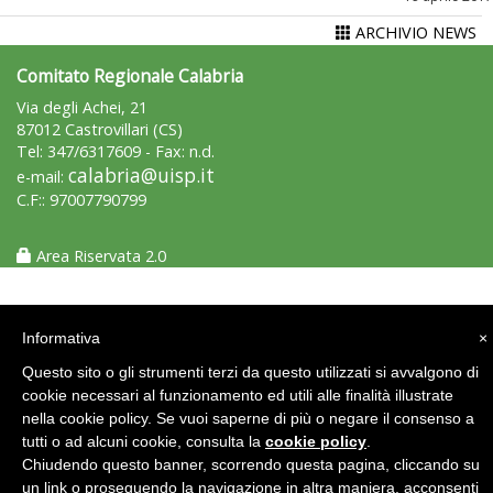
ARCHIVIO NEWS
Comitato Regionale Calabria
Via degli Achei, 21
87012 Castrovillari (CS)
Tel: 347/6317609 - Fax: n.d.
calabria@uisp.it
e-mail:
La formazione Uisp rallenta ma prosegue anche in estate
C.F:: 97007790799
Area Riservata 2.0
Informativa
×
Questo sito o gli strumenti terzi da questo utilizzati si avvalgono di
cookie necessari al funzionamento ed utili alle finalità illustrate
nella cookie policy. Se vuoi saperne di più o negare il consenso a
tutti o ad alcuni cookie, consulta la
cookie policy
.
Chiudendo questo banner, scorrendo questa pagina, cliccando su
un link o proseguendo la navigazione in altra maniera, acconsenti