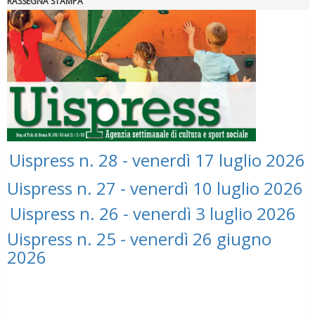
RASSEGNA STAMPA
"Superare gli ostacoli": la relazione di Tiziano Pesce al CN Uisp
Uispress n. 28 - venerdì 17 luglio 2026
Uispress n. 27 - venerdì 10 luglio 2026
Luglio 2026: "Pensando con i piedi, si possono fare le
Uispress n. 26 - venerdì 3 luglio 2026
rivoluzioni"
Uispress n. 25 - venerdì 26 giugno
2026